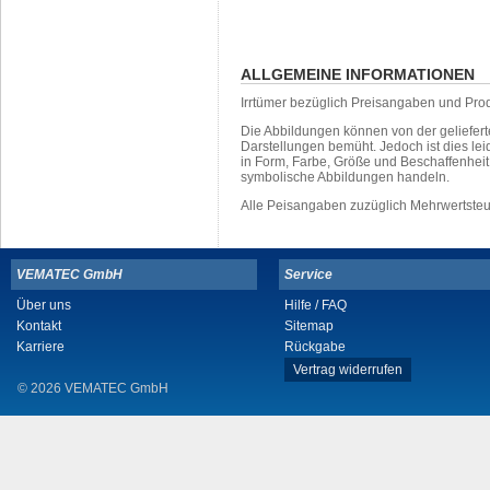
ALLGEMEINE INFORMATIONEN
Irrtümer bezüglich Preisangaben und Pro
Die Abbildungen können von der geliefer
Darstellungen bemüht. Jedoch ist dies leid
in Form, Farbe, Größe und Beschaffenhei
symbolische Abbildungen handeln.
Alle Peisangaben zuzüglich Mehrwertste
VEMATEC GmbH
Service
Über uns
Hilfe / FAQ
Kontakt
Sitemap
Karriere
Rückgabe
Vertrag widerrufen
© 2026 VEMATEC GmbH