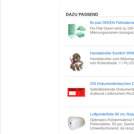
DAZU PASSEND
flo-pak GREEN Füllmaterial
Flo-Pak Green wird zu 100 
Mikroorganismen biologisch
Handabroller Komfort SPA
Handabroller zum Aktionsp
mm Rollenbreite. ! ! ! PLU
250 Dokumententaschen DI
Selbstklebende Dokumenten
Aufdruck Lieferschein-Re
Luftpolsterfolie 80 cm, No
Optimales Polstermaterial 
Folienstärke: 50 µm. Zweilag
Umweltschonend, da recycl