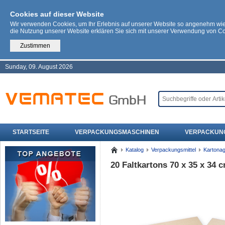
Cookies auf dieser Website
Wir verwenden Cookies, um Ihr Erlebnis auf unserer Website so angenehm wi
die Nutzung unserer Website erklären Sie sich mit unserer Verwendung von C
Zustimmen
Sunday, 09. August 2026
STARTSEITE
VERPACKUNGSMASCHINEN
VERPACKUN
Katalog
Verpackungsmittel
Kartona
20 Faltkartons 70 x 35 x 34 