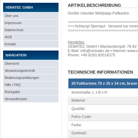
ARTIKELBESCHREIBUNG
VEMATEC GMBH
Großer robuster Wellpapp-Faltkarton.
Über uns
================================
Impressum
>>> Achtung! Sperrgut - Versand nur inne
Datenschutz
================================
AGB
Hersteller:
Kontakt
VEMATEC GmbH • Wackenbergstr. 78-82 • 
E-Mail: info@vematec.de • Internet: www.
Phone: +49 0(30) 85018375
NAVIGATION
Übersicht
Verpackungstechnik
TECHNISCHE INFORMATIONEN
Bedienungsanleitungen
20 Faltkartons 70 x 35 x 34 cm, braun
Hilfe / FAQ
Rückgabe
Innenmaße, L x B x H :
Versandkosten
Material :
Qualität :
Fefco Code :
Farbe :
Gurtmaß :