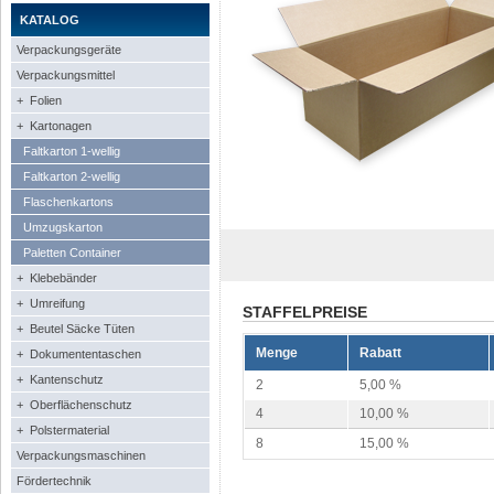
KATALOG
Verpackungsgeräte
Verpackungsmittel
+ Folien
+ Kartonagen
Faltkarton 1-wellig
Faltkarton 2-wellig
Flaschenkartons
Umzugskarton
Paletten Container
+ Klebebänder
+ Umreifung
STAFFELPREISE
+ Beutel Säcke Tüten
Menge
Rabatt
+ Dokumententaschen
+ Kantenschutz
2
5,00 %
+ Oberflächenschutz
4
10,00 %
+ Polstermaterial
8
15,00 %
Verpackungsmaschinen
Fördertechnik