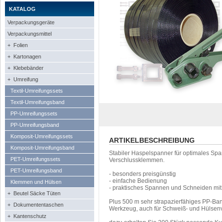
KATALOG
Verpackungsgeräte
Verpackungsmittel
+ Folien
+ Kartonagen
+ Klebebänder
+ Umreifung
Textil-Umreifungssets
Textil-Umreifungsband
PP-Umreifungssets
PP-Umreifungsband
Komposit-Umreifungssets
ARTIKELBESCHREIBUNG
Komposit-Umreifungsband
Stabiler Haspelspanner für optimales Spa
PET-Umreifungssets
Verschlussklemmen.
PET-Umreifungsband
- besonders preisgünstig
- einfache Bedienung
Klemmen und Hülsen
- praktisches Spannen und Schneiden mi
+ Beutel Säcke Tüten
Plus 500 m sehr strapazierfähiges PP-Ba
+ Dokumententaschen
Werkzeug, auch für Schweiß- und Hülsenv
+ Kantenschutz