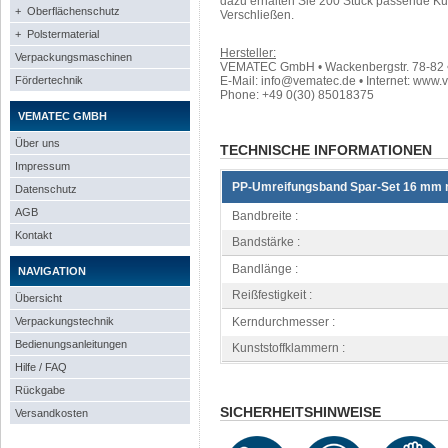
dazu erhalten Sie 200 Stück passende K
+ Oberflächenschutz
Verschließen.
+ Polstermaterial
Hersteller:
Verpackungsmaschinen
VEMATEC GmbH • Wackenbergstr. 78-82 • 
Fördertechnik
E-Mail: info@vematec.de • Internet: www.
Phone: +49 0(30) 85018375
VEMATEC GMBH
Über uns
TECHNISCHE INFORMATIONEN
Impressum
PP-Umreifungsband Spar-Set 16 mm 
Datenschutz
AGB
Bandbreite :
Kontakt
Bandstärke :
Bandlänge :
NAVIGATION
Reißfestigkeit :
Übersicht
Verpackungstechnik
Kerndurchmesser :
Bedienungsanleitungen
Kunststoffklammern :
Hilfe / FAQ
Rückgabe
SICHERHEITSHINWEISE
Versandkosten