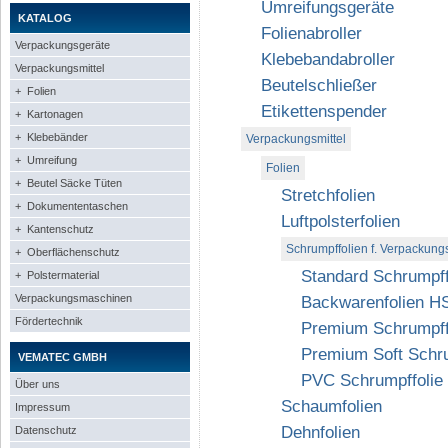
Umreifungsgeräte
KATALOG
Folienabroller
Verpackungsgeräte
Klebebandabroller
Verpackungsmittel
Beutelschließer
+ Folien
Etikettenspender
+ Kartonagen
+ Klebebänder
Verpackungsmittel
+ Umreifung
Folien
+ Beutel Säcke Tüten
Stretchfolien
+ Dokumententaschen
Luftpolsterfolien
+ Kantenschutz
Schrumpffolien f. Verpackun
+ Oberflächenschutz
Standard Schrumpff
+ Polstermaterial
Verpackungsmaschinen
Backwarenfolien H
Fördertechnik
Premium Schrumpff
Premium Soft Schr
VEMATEC GMBH
PVC Schrumpffolie
Über uns
Schaumfolien
Impressum
Dehnfolien
Datenschutz