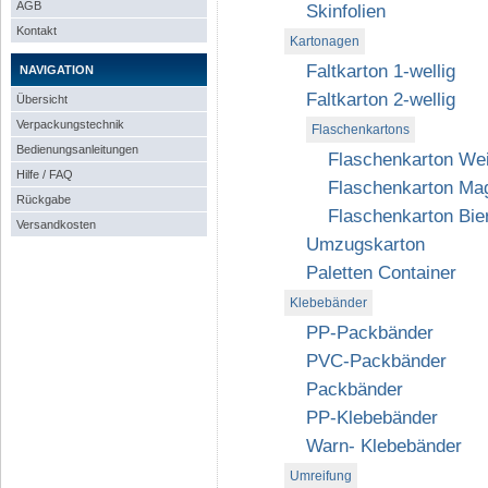
AGB
Skinfolien
Kontakt
Kartonagen
Faltkarton 1-wellig
NAVIGATION
Faltkarton 2-wellig
Übersicht
Verpackungstechnik
Flaschenkartons
Bedienungsanleitungen
Flaschenkarton Wei
Hilfe / FAQ
Flaschenkarton M
Rückgabe
Flaschenkarton Bier
Versandkosten
Umzugskarton
Paletten Container
Klebebänder
PP-Packbänder
PVC-Packbänder
Packbänder
PP-Klebebänder
Warn- Klebebänder
Umreifung