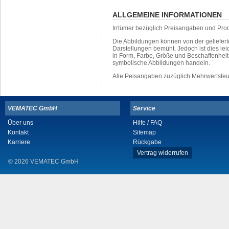
ALLGEMEINE INFORMATIONEN
Irrtümer bezüglich Preisangaben und Pro
Die Abbildungen können von der geliefer
Darstellungen bemüht. Jedoch ist dies leid
in Form, Farbe, Größe und Beschaffenhei
symbolische Abbildungen handeln.
Alle Peisangaben zuzüglich Mehrwertste
VEMATEC GmbH
Service
Über uns
Hilfe / FAQ
Kontakt
Sitemap
Karriere
Rückgabe
Vertrag widerrufen
© 2026 VEMATEC GmbH