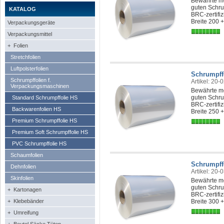
Bewährte me
guten Schru
KATALOG
BRC-zertifi
Breite 200 
Verpackungsgeräte
Verpackungsmittel
+ Folien
Stretchfolien
Luftpolsterfolien
Schrumpff
Schrumpffolien f.
Artikel: 20-
Verpackungsmaschinen
Bewährte me
guten Schru
Standard Schrumpffolie HS
BRC-zertifi
Backwarenfolien HS
Breite 250 
Premium Schrumpffolie HS
Premium Soft Schrumpffolie HS
PVC Schrumpffolie HS
Schaumfolien
Schrumpff
Dehnfolien
Artikel: 20-
Skinfolien
Bewährte me
guten Schru
+ Kartonagen
BRC-zertifi
+ Klebebänder
Breite 300 
+ Umreifung