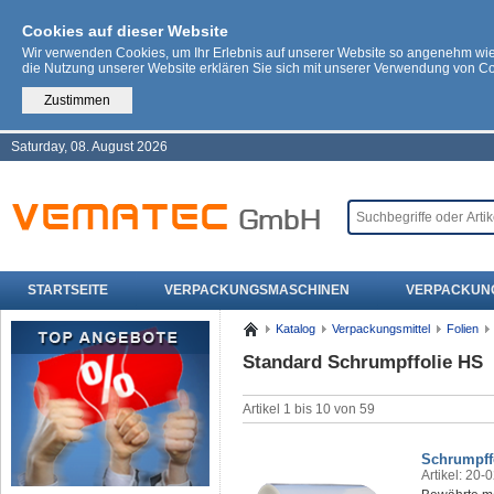
Cookies auf dieser Website
Wir verwenden Cookies, um Ihr Erlebnis auf unserer Website so angenehm wi
die Nutzung unserer Website erklären Sie sich mit unserer Verwendung von C
Zustimmen
Saturday, 08. August 2026
STARTSEITE
VERPACKUNGSMASCHINEN
VERPACKUN
Katalog
Verpackungsmittel
Folien
Standard Schrumpffolie HS
Artikel 1 bis 10 von 59
Schrumpff
Artikel: 20-