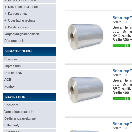
+ Beutel Säcke Tüten
+ Dokumententaschen
+ Kantenschutz
Schrumpff
+ Oberflächenschutz
Artikel: 20-
+ Polstermaterial
Bewährte me
guten Schru
Verpackungsmaschinen
BRC-zertifi
Breite 350 
Fördertechnik
VEMATEC GMBH
Über uns
Impressum
Schrumpff
Datenschutz
Artikel: 20-
AGB
Bewährte me
guten Schru
Kontakt
BRC-zertifi
Breite 400 
NAVIGATION
Übersicht
Verpackungstechnik
Bedienungsanleitungen
Schrumpff
Hilfe / FAQ
Artikel: 20-