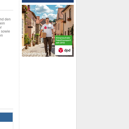
und den
 ein
hr
- sowie
en