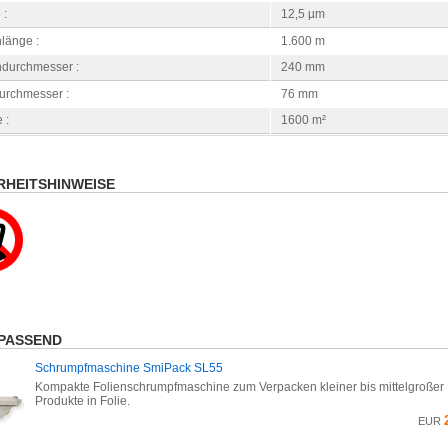
 :
12,5 µm
länge :
1.600 m
ndurchmesser :
240 mm
urchmesser :
76 mm
 :
1600 m²
RHEITSHINWEISE
PASSEND
Schrumpfmaschine SmiPack SL55
Kompakte Folienschrumpfmaschine zum Verpacken kleiner bis mittelgroßer
Produkte in Folie.
EUR