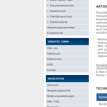
+ Beutel Säcke Tüten
+ Dokumententaschen
ARTIK
+ Kantenschutz
Polyolef
Verpack
+ Oberflächenschutz
besonder
+ Polstermaterial
optimale
strapazi
Verpackungsmaschinen
auch Non
erhältlic
Fördertechnik
- Mehrla
VEMATEC GMBH
- Verka
- BRC Ze
Über uns
- sehr 
- beson
Impressum
- Optima
Datenschutz
AGB
Herstelle
VEMATEC
Kontakt
E-Mail: 
Phone: 
NAVIGATION
Übersicht
TECHN
Verpackungstechnik
Bedienungsanleitungen
Schru
Hilfe / FAQ
Breite 