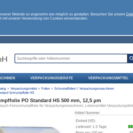
 unserer Website so angenehm wie möglich zu gestalten. Besuchen Sie unsere
Date
ch mit unserer Verwendung von Cookies einverstanden.
SCHINEN
VERPACKUNGSGERÄTE
VERPACKUNGSMITTEL
alog
Verpackungsmittel
Folien
Schrumpffolien f. Verpackungsmaschinen
ndard Schrumpffolie HS
mpffolie PO Standard HS 500 mm, 12,5 µm
lauch-Feinschrumpffolie für Verpackungsmaschinen, Lebensmittel-Verpackungsfol
Artikel Nummer:
Einheit (VE):
Lieferzeit: 1-3 Tage
Preis pro 100 m² :
E