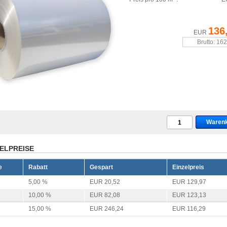
136
EUR
Brutto: 16
ELPREISE
e
Rabatt
Gespart
Einzelpreis
5,00 %
EUR 20,52
EUR 129,97
10,00 %
EUR 82,08
EUR 123,13
15,00 %
EUR 246,24
EUR 116,29