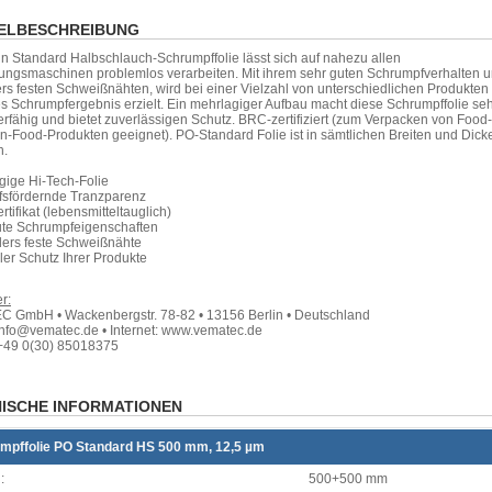
ELBESCHREIBUNG
in Standard Halbschlauch-Schrumpffolie lässt sich auf nahezu allen
ungsmaschinen problemlos verarbeiten. Mit ihrem sehr guten Schrumpfverhalten 
s festen Schweißnähten, wird bei einer Vielzahl von unterschiedlichen Produkten
s Schrumpfergebnis erzielt. Ein mehrlagiger Aufbau macht diese Schrumpffolie se
erfähig und bietet zuverlässigen Schutz. BRC-zertifiziert (zum Verpacken von Food
-Food-Produkten geeignet). PO-Standard Folie ist in sämtlichen Breiten und Dick
h.
gige Hi-Tech-Folie
ufsfördernde Tranzparenz
rtifikat (lebensmitteltauglich)
gute Schrumpfeigenschaften
ders feste Schweißnähte
ler Schutz Ihrer Produkte
r:
 GmbH • Wackenbergstr. 78-82 • 13156 Berlin • Deutschland
info@vematec.de • Internet: www.vematec.de
+49 0(30) 85018375
ISCHE INFORMATIONEN
mpffolie PO Standard HS 500 mm, 12,5 µm
:
500+500 mm