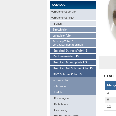
KATALOG
Verpackungsgeräte
Verpackungsmittel
+ Folien
Stretchfolien
Luftpolsterfolien
Schrumpffolien f.
Verpackungsmaschinen
Standard Schrumpffolie HS
Backwarenfolien HS
Premium Schrumpffolie HS
Premium Soft Schrumpffolie HS
PVC Schrumpffolie HS
STAFF
Schaumfolien
Meng
Dehnfolien
Skinfolien
3
+ Kartonagen
6
+ Klebebänder
12
+ Umreifung