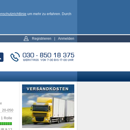
nschutzrichtlinie
um mehr zu erfahren. Durch
Registrieren
|
Anmelden
ie
20-050
1 Rolle
UR 9,12