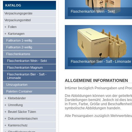
KATALOG
Flaschenkarton Wein - Sekt
Verpackungsgeräte
Verpackungsmittel
+ Folien
+ Kartonagen
Faltkarton 1-wellig
Faltkarton 2-wellig
Flaschenkartons
Flaschenkarton Wein - Sekt
Flaschenkarton Bier - Saft - Limonade
Flaschenkarton Magnum
Flaschenkarton Bier - Saft -
Limonade
ALLGEMEINE INFORMATIONEN
Umzugskarton
Irrtümer bezüglich Preisangaben und Pro
Paletten Container
Die Abbildungen können von der geliefer
+ Klebebänder
Darstellungen bemüht. Jedoch ist dies leid
in Form, Farbe, Größe und Beschaffenhei
+ Umreifung
symbolische Abbildungen handeln.
+ Beutel Säcke Tüten
Alle Peisangaben zuzüglich Mehrwertste
+ Dokumententaschen
+ Kantenschutz