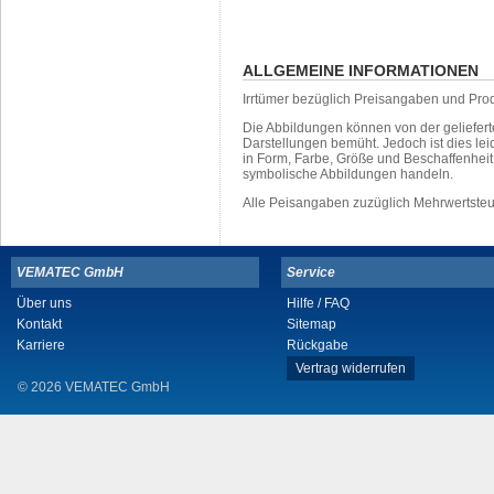
ALLGEMEINE INFORMATIONEN
Irrtümer bezüglich Preisangaben und Pro
Die Abbildungen können von der geliefer
Darstellungen bemüht. Jedoch ist dies leid
in Form, Farbe, Größe und Beschaffenhei
symbolische Abbildungen handeln.
Alle Peisangaben zuzüglich Mehrwertste
VEMATEC GmbH
Service
Über uns
Hilfe / FAQ
Kontakt
Sitemap
Karriere
Rückgabe
Vertrag widerrufen
© 2026 VEMATEC GmbH