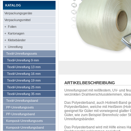
KATALOG
Verpackungsgeräte
Verpackungsmittel
+ Folien
+ Kartonagen
+ Klebebänder
+ Umreifung
Textil-Umreifungssets
Textil-Umreifung 9 mm
Textil-Umreifung 13 mm
Textil-Umreifung 16 mm
Textil-Umreifung 19 mm
ARTIKELBESCHREIBUNG
Textil-Umreifung 25 mm
Umreifungsset mit reißfestem, UV- und fe
Textil-Umreifung 35 mm
verzinkten Drahtverschlussklemmen, idea
Textil-Umreifungsband
Das Polyesterband, auch Hotmelt-Band ge
Polyesterfäden, welche mit Heißleim (Hot
PP-Umreifungssets
geeignet für Güter mit vorwiegend glatter
PP-Umreifungsband
Güter, wie zum Beispiel Brennholz oder S
Umreifungsbänder.
Komposit-Umreifungssets
Das Polyesterband wird mit Hilfe eines H
Komposit-Umreifungsband