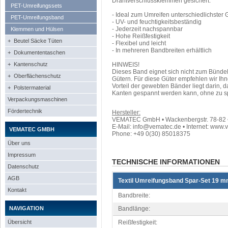
Drahtverschlussklemmen gesichert.
PET-Umreifungssets
- Ideal zum Umreifen unterschiedlichster 
PET-Umreifungsband
- UV- und feuchtigkeitsbeständig
- Jederzeit nachspannbar
Klemmen und Hülsen
- Hohe Reißfestigkeit
+ Beutel Säcke Tüten
- Flexibel und leicht
- In mehreren Bandbreiten erhältlich
+ Dokumententaschen
+ Kantenschutz
HINWEIS!
Dieses Band eignet sich nicht zum Bünde
+ Oberflächenschutz
Gütern. Für diese Güter empfehlen wir I
Vorteil der gewebten Bänder liegt darin,
+ Polstermaterial
Kanten gespannt werden kann, ohne zu s
Verpackungsmaschinen
Fördertechnik
Hersteller:
VEMATEC GmbH • Wackenbergstr. 78-82 • 
E-Mail: info@vematec.de • Internet: www.
VEMATEC GMBH
Phone: +49 0(30) 85018375
Über uns
Impressum
TECHNISCHE INFORMATIONEN
Datenschutz
AGB
Textil Umreifungsband Spar-Set 19 
Kontakt
Bandbreite:
NAVIGATION
Bandlänge:
Übersicht
Reißfestigkeit: