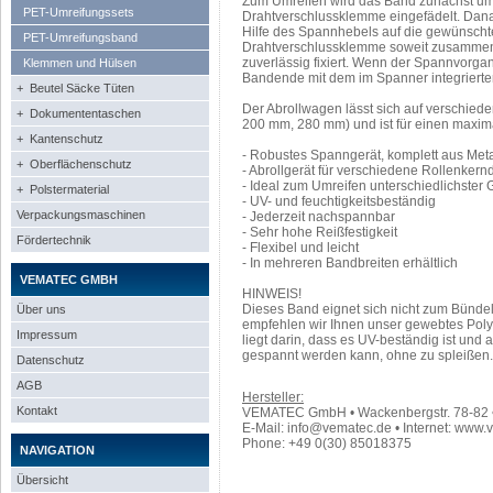
Zum Umreifen wird das Band zunächst um 
PET-Umreifungssets
Drahtverschlussklemme eingefädelt. Dana
Hilfe des Spannhebels auf die gewünscht
PET-Umreifungsband
Drahtverschlussklemme soweit zusammen
zuverlässig fixiert. Wenn der Spannvorgan
Klemmen und Hülsen
Bandende mit dem im Spanner integrierte
+ Beutel Säcke Tüten
Der Abrollwagen lässt sich auf verschie
+ Dokumententaschen
200 mm, 280 mm) und ist für einen maxi
+ Kantenschutz
- Robustes Spanngerät, komplett aus Meta
+ Oberflächenschutz
- Abrollgerät für verschiedene Rollenker
- Ideal zum Umreifen unterschiedlichster 
+ Polstermaterial
- UV- und feuchtigkeitsbeständig
Verpackungsmaschinen
- Jederzeit nachspannbar
- Sehr hohe Reißfestigkeit
Fördertechnik
- Flexibel und leicht
- In mehreren Bandbreiten erhältlich
VEMATEC GMBH
HINWEIS!
Dieses Band eignet sich nicht zum Bünde
Über uns
empfehlen wir Ihnen unser gewebtes Pol
Impressum
liegt darin, dass es UV-beständig ist un
gespannt werden kann, ohne zu spleißen.
Datenschutz
AGB
Hersteller:
Kontakt
VEMATEC GmbH • Wackenbergstr. 78-82 • 
E-Mail: info@vematec.de • Internet: www.
Phone: +49 0(30) 85018375
NAVIGATION
Übersicht