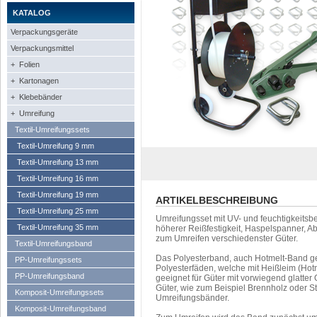
KATALOG
Verpackungsgeräte
Verpackungsmittel
+ Folien
+ Kartonagen
+ Klebebänder
+ Umreifung
Textil-Umreifungssets
Textil-Umreifung 9 mm
Textil-Umreifung 13 mm
Textil-Umreifung 16 mm
Textil-Umreifung 19 mm
ARTIKELBESCHREIBUNG
Textil-Umreifung 25 mm
Umreifungsset mit UV- und feuchtigkeits
Textil-Umreifung 35 mm
höherer Reißfestigkeit, Haspelspanner, A
zum Umreifen verschiedenster Güter.
Textil-Umreifungsband
Das Polyesterband, auch Hotmelt-Band ge
PP-Umreifungssets
Polyesterfäden, welche mit Heißleim (Hot
PP-Umreifungsband
geeignet für Güter mit vorwiegend glatter
Güter, wie zum Beispiel Brennholz oder S
Komposit-Umreifungssets
Umreifungsbänder.
Komposit-Umreifungsband