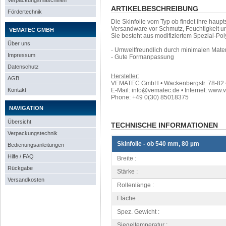
Verpackungsmaschinen
ARTIKELBESCHREIBUNG
Fördertechnik
Die Skinfolie vom Typ ob findet ihre hau
Versandware vor Schmutz, Feuchtigkeit u
VEMATEC GMBH
Sie besteht aus modifiziertem Spezial-Pol
Über uns
- Umweltfreundlich durch minimalen Mater
Impressum
- Gute Formanpassung
Datenschutz
Hersteller:
AGB
VEMATEC GmbH • Wackenbergstr. 78-82 • 
Kontakt
E-Mail: info@vematec.de • Internet: www.
Phone: +49 0(30) 85018375
NAVIGATION
Übersicht
TECHNISCHE INFORMATIONEN
Verpackungstechnik
Skinfolie - ob 540 mm, 80 µm
Bedienungsanleitungen
Hilfe / FAQ
Breite :
Rückgabe
Stärke :
Versandkosten
Rollenlänge :
Fläche :
Spez. Gewicht :
Siegeltemperatur :