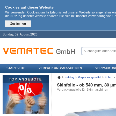
Cookies auf dieser Website
Wir verwenden Cookies, um Ihr Erlebnis auf unserer Website so angenehm wi
die Nutzung unserer Website erklären Sie sich mit unserer Verwendung von C
Zustimmen
Sunday, 09. August 2026
STARTSEITE
VERPACKUNGSMASCHINEN
VERPACKUN
Katalog
Verpackungsmittel
Folien
Skinfolie - ob 540 mm, 80 µ
Verpackungsfolie für Skinmaschinen