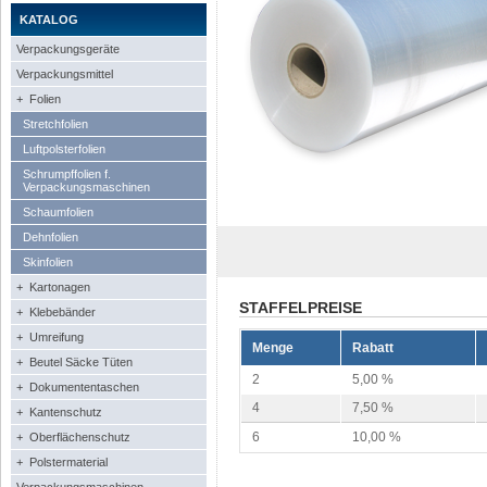
KATALOG
Verpackungsgeräte
Verpackungsmittel
+ Folien
Stretchfolien
Luftpolsterfolien
Schrumpffolien f.
Verpackungsmaschinen
Schaumfolien
Dehnfolien
Skinfolien
+ Kartonagen
STAFFELPREISE
+ Klebebänder
+ Umreifung
Menge
Rabatt
+ Beutel Säcke Tüten
2
5,00 %
+ Dokumententaschen
4
7,50 %
+ Kantenschutz
6
10,00 %
+ Oberflächenschutz
+ Polstermaterial