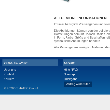
ALLGEMEINE INFORMATIONEN
Irrtümer bezüglich Preisangaben und Pro
Die Abbildungen können von der geliefer
Darstellungen bemüht. Jedoch ist dies leid
in Form, Farbe, Größe und Beschaffenhei
symbolische Abbildungen handeln.
Alle Peisangaben zuzüglich Mehrwertste
VEMATEC GmbH
Service
Über uns
Hilfe / FAQ
Kontakt
Sitemap
Karriere
Rückgabe
Vertrag widerrufen
© 2026 VEMATEC GmbH