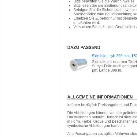
Bitte beachten Sie die Warnhinweise
Bitte lesen Sie die Bedienungsanleit
Befolgen Sie die Sicherheitshinweise
Sachschäden wird bei Missachtung k
Ersetzen Sie Zubehör nur mit demselb
empfohlen wird.
Versuchen Sie nicht, das Gerät selbst
DAZU PASSEND
Skinfolie - syb 390 mm, 1
Skinfolie mit enormer Tiefz
Surlyn-Folie auch geeignet
µm, Länge 300 m.
ALLGEMEINE INFORMATIONEN
Irrtümer bezüglich Preisangaben und Pro
Die Abbildungen können von der geliefer
Darstellungen bemüht. Jedoch ist dies leid
in Form, Farbe, Größe und Beschaffenhei
symbolische Abbildungen handeln.
Alle Peisangaben zuzüglich Mehrwertste