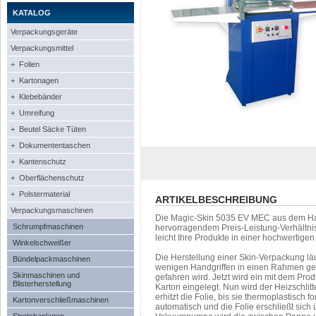
KATALOG
Verpackungsgeräte
Verpackungsmittel
+ Folien
+ Kartonagen
+ Klebebänder
+ Umreifung
+ Beutel Säcke Tüten
+ Dokumententaschen
+ Kantenschutz
+ Oberflächenschutz
+ Polstermaterial
ARTIKELBESCHREIBUNG
Verpackungsmaschinen
Die Magic-Skin 5035 EV MEC aus dem Haus
Schrumpfmaschinen
hervorragendem Preis-Leistung-Verhältnis
leicht Ihre Produkte in einer hochwertig
Winkelschweißer
Die Herstellung einer Skin-Verpackung läuf
Bündelpackmaschinen
wenigen Handgriffen in einen Rahmen ges
Skinmaschinen und
gefahren wird. Jetzt wird ein mit dem Produ
Blisterherstellung
Karton eingelegt. Nun wird der Heizschl
erhitzt die Folie, bis sie thermoplastisch 
Kartonverschließmaschinen
automatisch und die Folie erschließt sich 