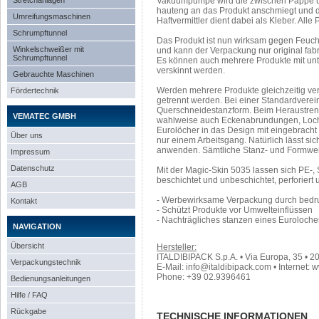
Stretchanlagen
Vakuumpumpe wird die zwischen Pappe und
hauteng an das Produkt anschmiegt und dab
Umreifungsmaschinen
Haftvermittler dient dabei als Kleber. Alle
Schrumpftunnel
Das Produkt ist nun wirksam gegen Feucht
Winkelschweißer mit
und kann der Verpackung nur original fa
Schrumpftunnel
Es können auch mehrere Produkte mit unt
verskinnt werden.
Gebrauchte Maschinen
Werden mehrere Produkte gleichzeitig ver
Fördertechnik
getrennt werden. Bei einer Standardverei
Querschneidestanzform. Beim Heraustren
VEMATEC GMBH
wahlweise auch Eckenabrundungen, Loch
Eurolöcher in das Design mit eingebracht
Über uns
nur einem Arbeitsgang. Natürlich lässt si
anwenden. Sämtliche Stanz- und Formwerk
Impressum
Datenschutz
Mit der Magic-Skin 5035 lassen sich PE-, 
beschichtet und unbeschichtet, perforiert 
AGB
- Werbewirksame Verpackung durch bedru
Kontakt
- Schützt Produkte vor Umwelteinflüssen
- Nachträgliches stanzen eines Euroloche
NAVIGATION
Übersicht
Hersteller:
ITALDIBIPACK S.p.A. • Via Europa, 35 • 20
Verpackungstechnik
E-Mail: info@italdibipack.com • Internet: 
Phone: +39 02.9396461
Bedienungsanleitungen
Hilfe / FAQ
Rückgabe
TECHNISCHE INFORMATIONEN