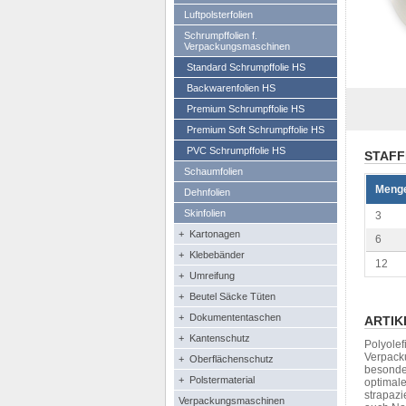
Luftpolsterfolien
Schrumpffolien f.
Verpackungsmaschinen
Standard Schrumpffolie HS
Backwarenfolien HS
Premium Schrumpffolie HS
Premium Soft Schrumpffolie HS
PVC Schrumpffolie HS
STAFF
Schaumfolien
Meng
Dehnfolien
Skinfolien
3
+ Kartonagen
6
+ Klebebänder
12
+ Umreifung
+ Beutel Säcke Tüten
+ Dokumententaschen
ARTIK
+ Kantenschutz
Polyolef
Verpack
+ Oberflächenschutz
besonder
+ Polstermaterial
optimale
strapazi
Verpackungsmaschinen