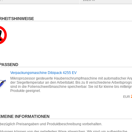
RHEITSHINWEISE
PASSEND
Verpackungsmaschine Dibipack 4255 EV
Mikroprozessor gesteuerte Haubenschrumpfmaschine mit automatischer A
der Siegeltemperatur an den Arbeitstakt. Bis zu 8 verschiedene Arbeitspro
sind in die Folienschweißmaschine speicherbar. Sie ist für kleine bis mittelg
Produkte geeignet.
EUR
MEINE INFORMATIONEN
r bezüglich Preisangaben und Produktbeschreibung vorbehalten.
ildungen können von der gelieferten Ware abweichen. Wir sind um authentische