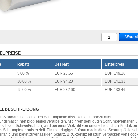
ELPREISE
e
Rabatt
Gespart
Einzelpreis
5,00 %
EUR 23,55
EUR 149,16
10,00 %
EUR 94,20
EUR 141,31
15,00 %
EUR 282,60
EUR 133,46
ELBESCHREIBUNG
in Standard Halbschlauch-Schrumpffolie lässt sich auf nahezu allen
ungsmaschinen problemlos verarbeiten. Mit ihrem sehr guten Schrumpfverhalten 
s festen Schweißnähten, wird bei einer Vielzahl von unterschiedlichen Produkten
s Schrumpfergebnis erzielt. Ein mehrlagiger Aufbau macht diese Schrumpffolie se
erfähig und bietet zuverlässigen Schutz. BRC-zertifiziert (zum Verpacken von Food