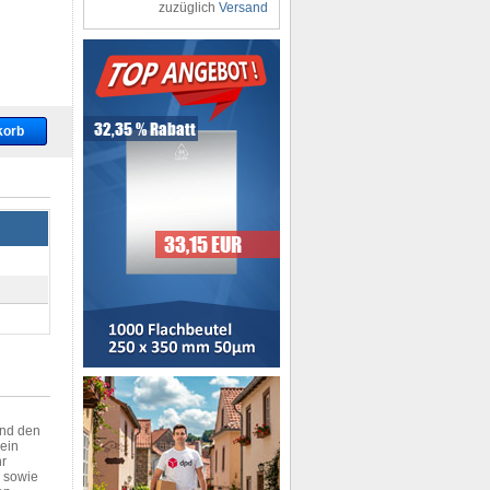
zuzüglich
Versand
und den
 ein
hr
- sowie