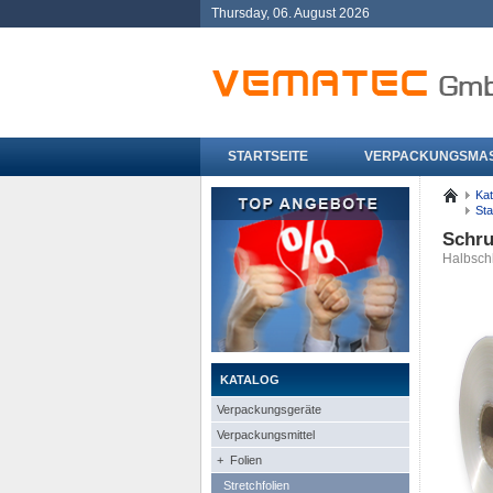
Thursday, 06. August 2026
STARTSEITE
VERPACKUNGSMA
Kat
Sta
Schru
Halbsch
KATALOG
Verpackungsgeräte
Verpackungsmittel
+ Folien
Stretchfolien