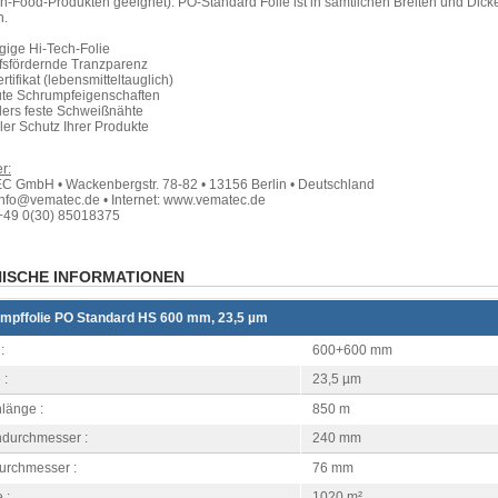
-Food-Produkten geeignet). PO-Standard Folie ist in sämtlichen Breiten und Dick
h.
gige Hi-Tech-Folie
ufsfördernde Tranzparenz
rtifikat (lebensmitteltauglich)
gute Schrumpfeigenschaften
ders feste Schweißnähte
ler Schutz Ihrer Produkte
r:
 GmbH • Wackenbergstr. 78-82 • 13156 Berlin • Deutschland
info@vematec.de • Internet: www.vematec.de
+49 0(30) 85018375
ISCHE INFORMATIONEN
mpffolie PO Standard HS 600 mm, 23,5 µm
:
600+600 mm
 :
23,5 µm
länge :
850 m
ndurchmesser :
240 mm
urchmesser :
76 mm
 :
1020 m²