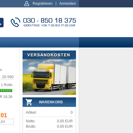
Registrieren
|
Anmelden
ie
20-560
1 Rolle
R 16,36
WARENKORB
Artikel:
0
,01
Netto:
0,00 EUR
6,84
Brutto:
0,00 EUR