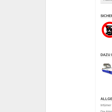
SICHE
DAZU 
ALLGE
Irrtüme
Die Abb