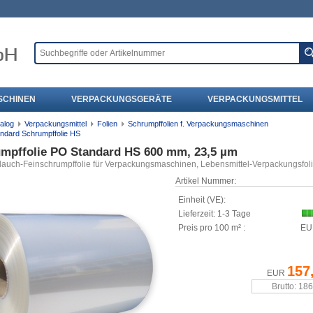
SCHINEN
VERPACKUNGSGERÄTE
VERPACKUNGSMITTEL
alog
Verpackungsmittel
Folien
Schrumpffolien f. Verpackungsmaschinen
ndard Schrumpffolie HS
mpffolie PO Standard HS 600 mm, 23,5 µm
lauch-Feinschrumpffolie für Verpackungsmaschinen, Lebensmittel-Verpackungsfol
Artikel Nummer:
Einheit (VE):
Lieferzeit: 1-3 Tage
Preis pro 100 m² :
EU
157
EUR
Brutto: 18