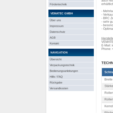
auch Non
erhältlic
Fördertechnik
- Mehrla
VEMATEC GMBH
- Verka
- BRC Ze
Über uns
- sehr 
- beson
Impressum
- Optima
Datenschutz
AGB
Herstelle
VEMATEC
Kontakt
E-Mail: 
Phone: 
NAVIGATION
Übersicht
TECHN
Verpackungstechnik
Bedienungsanleitungen
Schru
Hilfe / FAQ
Breite 
Rückgabe
Stärke
Versandkosten
Rollen
Rolle
Kernd
Fläche