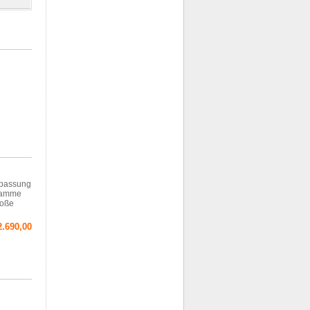
npassung
gramme
roße
2.690,00