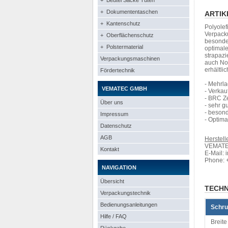
+ Beutel Säcke Tüten
+ Dokumententaschen
ARTIK
+ Kantenschutz
Polyolef
Verpack
+ Oberflächenschutz
besonder
+ Polstermaterial
optimale
strapazi
Verpackungsmaschinen
auch Non
erhältlic
Fördertechnik
- Mehrla
VEMATEC GMBH
- Verka
- BRC Ze
Über uns
- sehr 
- beson
Impressum
- Optima
Datenschutz
AGB
Herstelle
VEMATEC
Kontakt
E-Mail: 
Phone: 
NAVIGATION
Übersicht
TECHN
Verpackungstechnik
Bedienungsanleitungen
Schru
Hilfe / FAQ
Breite 