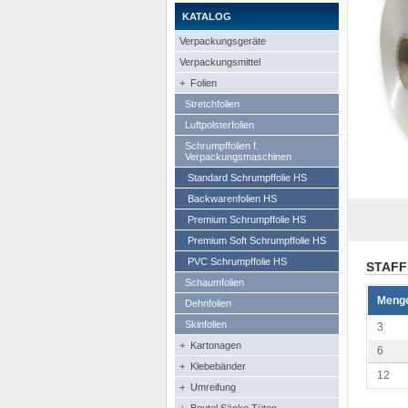
KATALOG
Verpackungsgeräte
Verpackungsmittel
+ Folien
Stretchfolien
Luftpolsterfolien
Schrumpffolien f.
Verpackungsmaschinen
Standard Schrumpffolie HS
Backwarenfolien HS
Premium Schrumpffolie HS
Premium Soft Schrumpffolie HS
PVC Schrumpffolie HS
STAFF
Schaumfolien
Meng
Dehnfolien
Skinfolien
3
+ Kartonagen
6
+ Klebebänder
12
+ Umreifung