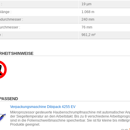
 :
19 µm
länge :
1.068 m
ndurchmesser :
240 mm
urchmesser :
76 mm
 :
961,2 m²
RHEITSHINWEISE
PASSEND
Verpackungsmaschine Dibipack 4255 EV
Mikroprozessor gesteuerte Haubenschrumpfmaschine mit automatischer A
der Siegeltemperatur an den Arbeitstakt. Bis zu 8 verschiedene Arbeitspro
sind in die Folienschweißmaschine speicherbar. Sie ist für kleine bis mittelg
Produkte geeignet.