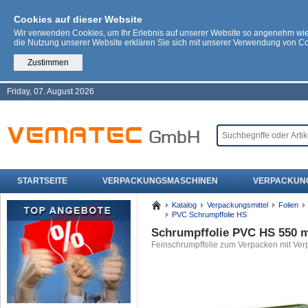
Cookies auf dieser Website
Wir verwenden Cookies, um Ihr Erlebnis auf unserer Website so angenehm wi
die Nutzung unserer Website erklären Sie sich mit unserer Verwendung von C
Zustimmen
Friday, 07. August 2026
STARTSEITE
VERPACKUNGSMASCHINEN
VERPACKUN
Katalog
Verpackungsmittel
Folien
PVC Schrumpffolie HS
Schrumpffolie PVC HS 550 
Feinschrumpffolie zum Verpacken mit V