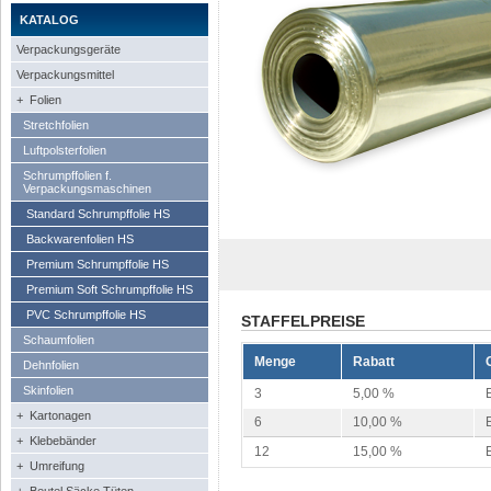
KATALOG
Verpackungsgeräte
Verpackungsmittel
+ Folien
Stretchfolien
Luftpolsterfolien
Schrumpffolien f.
Verpackungsmaschinen
Standard Schrumpffolie HS
Backwarenfolien HS
Premium Schrumpffolie HS
Premium Soft Schrumpffolie HS
PVC Schrumpffolie HS
STAFFELPREISE
Schaumfolien
Menge
Rabatt
Dehnfolien
Skinfolien
3
5,00 %
+ Kartonagen
6
10,00 %
+ Klebebänder
12
15,00 %
+ Umreifung