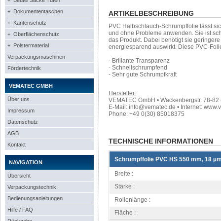
+ Beutel Säcke Tüten
+ Dokumententaschen
ARTIKELBESCHREIBUNG
+ Kantenschutz
PVC Halbschlauch-Schrumpffolie lässt si
und ohne Probleme anwenden. Sie ist sch
+ Oberflächenschutz
das Produkt. Dabei benötigt sie geringer
+ Polstermaterial
energiesparend auswirkt. Diese PVC-Fol
Verpackungsmaschinen
- Brillante Transparenz
- Schnellschrumpfend
Fördertechnik
- Sehr gute Schrumpfkraft
VEMATEC GMBH
Hersteller:
Über uns
VEMATEC GmbH • Wackenbergstr. 78-82 • 
E-Mail: info@vematec.de • Internet: www.
Impressum
Phone: +49 0(30) 85018375
Datenschutz
AGB
TECHNISCHE INFORMATIONEN
Kontakt
Schrumpffolie PVC HS 550 mm, 18 µ
NAVIGATION
Breite :
Übersicht
Stärke :
Verpackungstechnik
Bedienungsanleitungen
Rollenlänge :
Hilfe / FAQ
Fläche :