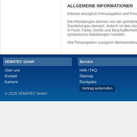
ALLGEMEINE INFORMATIONEN
Irrtümer bezüglich Preisangaben und Pro
Die Abbildungen können von der geliefer
Darstellungen bemüht. Jedoch ist dies leid
in Form, Farbe, Größe und Beschaffenhei
symbolische Abbildungen handeln.
Alle Peisangaben zuzüglich Mehrwertste
VEMATEC GmbH
Service
Über uns
Hilfe / FAQ
Kontakt
Sitemap
Karriere
Rückgabe
Vertrag widerrufen
© 2026 VEMATEC GmbH