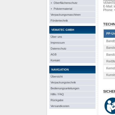
VEMATEC
+ Oberflächenschutz
E-Mail: 
+ Polstermaterial
Phone: 
Verpackungsmaschinen
Fördertechnik
TECHN
VEMATEC GMBH
PP-Um
Über uns
Bandbr
Impressum
Bandst
Datenschutz
AGB
Bandl
Kontakt
Reißfe
Kernd
NAVIGATION
Kunsts
Übersicht
Verpackungstechnik
Bedienungsanleitungen
SICHE
Hilfe / FAQ
Rückgabe
Versandkosten