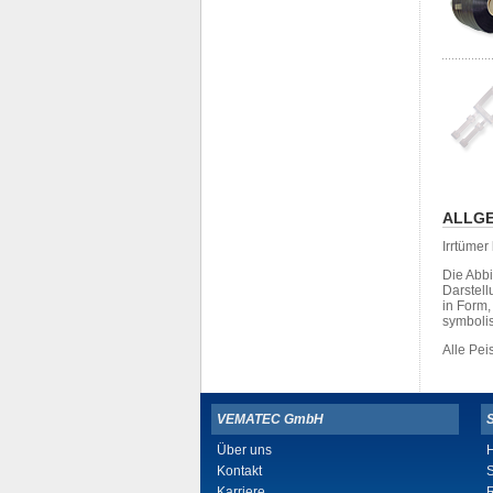
ALLGE
Irrtüme
Die Abb
Darstell
in Form
symboli
Alle Pe
VEMATEC GmbH
Über uns
H
Kontakt
Karriere