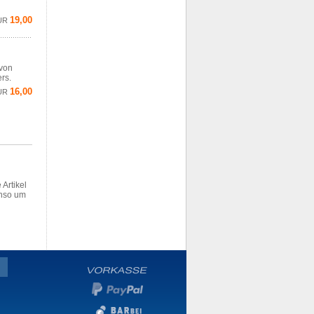
19,00
UR
 von
rs.
16,00
UR
 Artikel
enso um