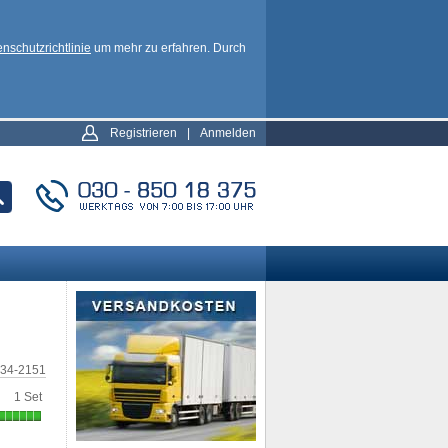
nschutzrichtlinie
um mehr zu erfahren. Durch
Registrieren
|
Anmelden
34-2151
1 Set