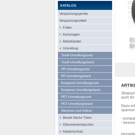
KATALOG
Verpackungsgeräte
Verpackungsmittel
+ Folien
+ Kartonagen
+ Klebebänder
+ Umreifung
Textil-Umreifungssets
Textil-Umreifungsband
PP-Umreifungssets
PP-Umreifungsband
Komposit-Umreifungssets
ARTIK
Komposit-Umreifungsband
Strapaz
PET-Umreifungssets
auch für
PET-Umreifungsband
Dazu er
spannen
Klemmen und Hülsen
+ Beutel Säcke Tüten
- kompa
- besond
+ Dokumententaschen
+ Kantenschutz
Herstelle