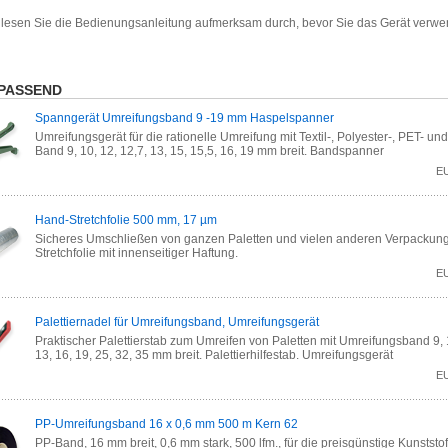
e lesen Sie die Bedienungsanleitung aufmerksam durch, bevor Sie das Gerät verw
PASSEND
Spanngerät Umreifungsband 9 -19 mm Haspelspanner
Umreifungsgerät für die rationelle Umreifung mit Textil-, Polyester-, PET- un
Band 9, 10, 12, 12,7, 13, 15, 15,5, 16, 19 mm breit. Bandspanner
E
Hand-Stretchfolie 500 mm, 17 µm
Sicheres Umschließen von ganzen Paletten und vielen anderen Verpackun
Stretchfolie mit innenseitiger Haftung.
E
Palettiernadel für Umreifungsband, Umreifungsgerät
Praktischer Palettierstab zum Umreifen von Paletten mit Umreifungsband 9, 
13, 16, 19, 25, 32, 35 mm breit. Palettierhilfestab. Umreifungsgerät
E
PP-Umreifungsband 16 x 0,6 mm 500 m Kern 62
PP-Band, 16 mm breit, 0,6 mm stark, 500 lfm., für die preisgünstige Kunststo