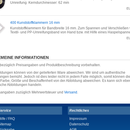
Umreifung. Kerndurchmesser: 62 mm
E
400 Kunststoffklammern 16 mm
Kunststoffklammern für Bandbreite 16 mm. Zum Spannen und Verschließen
Textil- und PP-Umreifungsband von Hand bzw. mit Hilfe eines Haspelspanne
E
MEINE INFORMATIONEN
r bezüglich Preisangaben und Produktbeschreibung vorbehalten.
ildungen können von der gelieferten Ware abweichen. Wir sind um authentische
ungen bemüht. Jedoch ist dies leider nicht in jedem Falle möglich, somit können die
, Farbe, Größe und Beschaffenheit von der Abbildung abweichen. Es kann sich eb
sche Abbildungen handeln.
isangaben zuzüglich Mehrwertsteuer und
Versand
.
Service
Rechtliches
ilfe / FAQ
Impressum
Sitemap
Datenschutz
Rückgabe
AGB