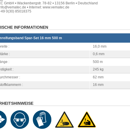
 GmbH • Wackenbergstr. 78-82 • 13156 Berlin • Deutschland
info@vematec.de • Internet: www.vematec.de
+49 0(30) 85018375
ISCHE INFORMATIONEN
reifungsband Spar-Set 16 mm 500 m
eite :
16,0 mm
ärke :
0,6 mm
änge :
500 m
stigkeit :
245 kg
urchmesser :
62 mm
toffklammern :
16 mm
RHEITSHINWEISE