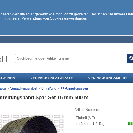
 unserer Website so angenehm wie möglich zu gestalten. Besuchen Sie unsere
Date
ch mit unserer Verwendung von Cookies einverstanden.
SCHINEN
VERPACKUNGSGERÄTE
VERPACKUNGSMITTEL
alog
Verpackungsmittel
Umreifung
PP-Umreifungssets
reifungsband Spar-Set 16 mm 500 m
Artikel Nummer:
Einheit (VE):
Lieferzeit: 1-3 Tage