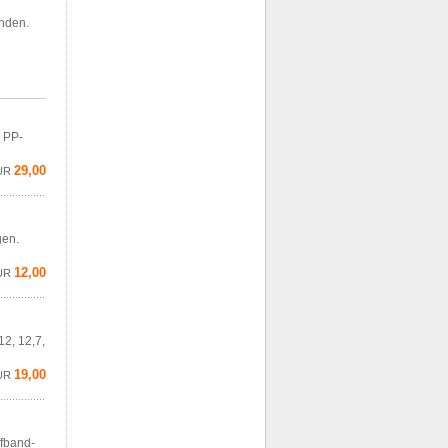
enden.
d PP-
29,00
UR
gen.
12,00
UR
12, 12,7,
19,00
UR
ffband-