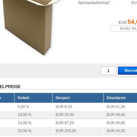
Sperrgutaufschlag*:
EU
54,
EUR
Brutto: 64
ELPREISE
e
Rabatt
Gespart
Einzelpreis
5,00 %
EUR 8,10
EUR 51,30
10,00 %
EUR 32,40
EUR 48,60
15,00 %
EUR 97,20
EUR 45,90
20,00 %
EUR 259,20
EUR 43,20