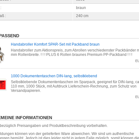
:
braun
aß :
240 cm
PASSEND
Handabroller Komfort SPAR-Set mit Packband braun
Handabroller zum Aktionspreis, zum Abrollen verschiedenster Packbänder m
mm Rollenbreite. ! ! ! PLUS 6 Rollen braunes Premium PP-Packband ! ! !
E
1000 Dokumententaschen DIN-lang, selbstklebend
Selbstklebende Dokumententaschen im Sparpack, geeignet für DIN-lang, ca
110 mm, 1000 Stück, mit Aufdruck Lieferschein-Rechnung, zum Schutz von
Versandpapieren.
E
MEINE INFORMATIONEN
r bezüglich Preisangaben und Produktbeschreibung vorbehalten.
ildungen können von der gelieferten Ware abweichen. Wir sind um authentische
ungen bemüht. Jedoch ist dies leider nicht in jedem Falle möglich, somit können die