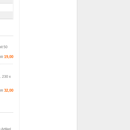
it 50
19,00
UR
. 230 x
32,00
UR
 Artikel