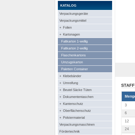
KATALOG
Verpackungsgeräte
Verpackungsmittel
+ Folien
+ Kartonagen
Faltkarton 1-wellig
Faltkarton 2-wellig
Flaschenkartons
Umzugskarton
Paletten Container
+ Klebebänder
+ Umreifung
STAFF
+ Beutel Säcke Tüten
Meng
+ Dokumententaschen
+ Kantenschutz
3
+ Oberflächenschutz
6
+ Polstermaterial
12
Verpackungsmaschinen
24
Fördertechnik