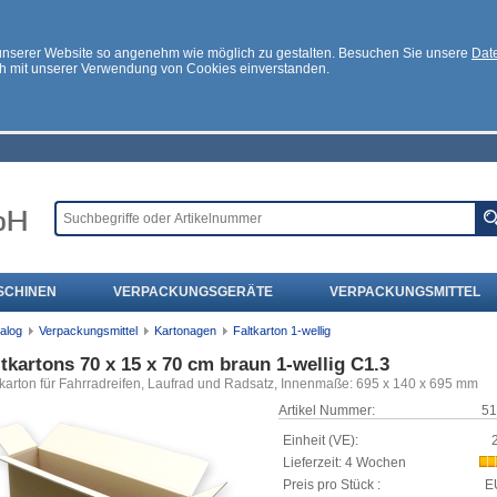
 unserer Website so angenehm wie möglich zu gestalten. Besuchen Sie unsere
Date
ch mit unserer Verwendung von Cookies einverstanden.
SCHINEN
VERPACKUNGSGERÄTE
VERPACKUNGSMITTEL
alog
Verpackungsmittel
Kartonagen
Faltkarton 1-wellig
ltkartons 70 x 15 x 70 cm braun 1-wellig C1.3
arton für Fahrradreifen, Laufrad und Radsatz, Innenmaße: 695 x 140 x 695 mm
Artikel Nummer:
51
Einheit (VE):
Lieferzeit: 4 Wochen
Preis pro Stück :
E