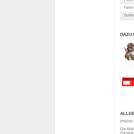
Farbe 
Gurtm
DAZU 
ALLGE
Irrtüme
Die Abb
Darstell