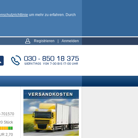
nschutzrichtlinie
um mehr zu erfahren. Durch
Registrieren
|
Anmelden
-701570
20 Stück
UR 2,70