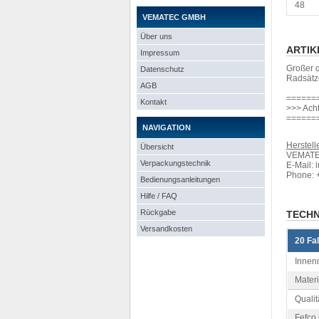
48
VEMATEC GMBH
Über uns
ARTIK
Impressum
Großer q
Datenschutz
Radsätze
AGB
======
Kontakt
>>> Acht
======
NAVIGATION
Herstelle
Übersicht
VEMATEC
Verpackungstechnik
E-Mail: 
Phone: 
Bedienungsanleitungen
Hilfe / FAQ
Rückgabe
TECHN
Versandkosten
20 Fa
Innenm
Materi
Qualitä
Fefco