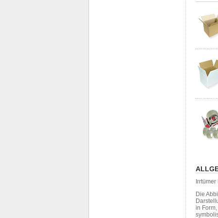
ALLGE
Irrtüme
Die Abb
Darstell
in Form
symboli