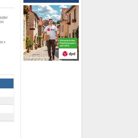
aster
ein
m •