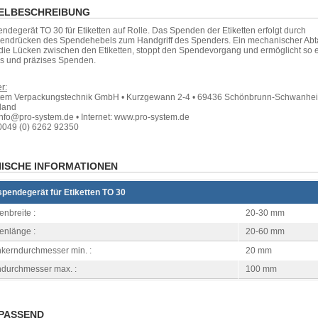
ELBESCHREIBUNG
degerät TO 30 für Etiketten auf Rolle. Das Spenden der Etiketten erfolgt durch
ndrücken des Spendehebels zum Handgriff des Spenders. Ein mechanischer Abt
die Lücken zwischen den Etiketten, stoppt den Spendevorgang und ermöglicht so 
es und präzises Spenden.
r:
tem Verpackungstechnik GmbH • Kurzgewann 2-4 • 69436 Schönbrunn-Schwanhei
land
info@pro-system.de • Internet: www.pro-system.de
0049 (0) 6262 92350
ISCHE INFORMATIONEN
pendegerät für Etiketten TO 30
tenbreite :
20-30 mm
tenlänge :
20-60 mm
nkerndurchmesser min. :
20 mm
ndurchmesser max. :
100 mm
PASSEND