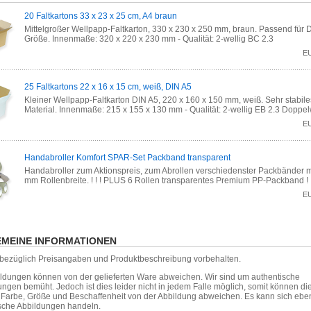
20 Faltkartons 33 x 23 x 25 cm, A4 braun
Mittelgroßer Wellpapp-Faltkarton, 330 x 230 x 250 mm, braun. Passend für 
Größe. Innenmaße: 320 x 220 x 230 mm - Qualität: 2-wellig BC 2.3
E
25 Faltkartons 22 x 16 x 15 cm, weiß, DIN A5
Kleiner Wellpapp-Faltkarton DIN A5, 220 x 160 x 150 mm, weiß. Sehr stabile
Material. Innenmaße: 215 x 155 x 130 mm - Qualität: 2-wellig EB 2.3 Doppel
E
Handabroller Komfort SPAR-Set Packband transparent
Handabroller zum Aktionspreis, zum Abrollen verschiedenster Packbänder m
mm Rollenbreite. ! ! ! PLUS 6 Rollen transparentes Premium PP-Packband ! !
E
MEINE INFORMATIONEN
r bezüglich Preisangaben und Produktbeschreibung vorbehalten.
ildungen können von der gelieferten Ware abweichen. Wir sind um authentische
ungen bemüht. Jedoch ist dies leider nicht in jedem Falle möglich, somit können die
, Farbe, Größe und Beschaffenheit von der Abbildung abweichen. Es kann sich eb
sche Abbildungen handeln.