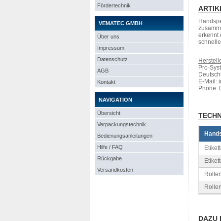
Fördertechnik
ARTIK
Handspen
VEMATEC GMBH
zusamme
erkennt 
Über uns
schnell
Impressum
Datenschutz
Herstelle
Pro-Sys
AGB
Deutsch
E-Mail: 
Kontakt
Phone: 
NAVIGATION
Übersicht
TECHN
Verpackungstechnik
Hands
Bedienungsanleitungen
Hilfe / FAQ
Etiket
Rückgabe
Etiket
Versandkosten
Rolle
Rolle
DAZU 