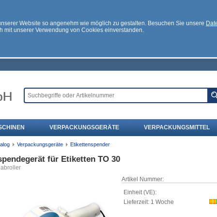
 unserer Website so angenehm wie möglich zu gestalten. Besuchen Sie unsere
Date
ch mit unserer Verwendung von Cookies einverstanden.
SCHINEN
VERPACKUNGSGERÄTE
VERPACKUNGSMITTEL
alog
Verpackungsgeräte
Etikettenspender
pendegerät für Etiketten TO 30
nabroller
Artikel Nummer:
Einheit (VE):
Lieferzeit: 1 Woche