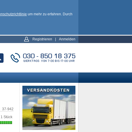
nschutzrichtlinie
um mehr zu erfahren. Durch
Registrieren
|
Anmelden
37-942
1 Stück