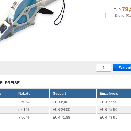
79,
EUR
Brutto: 95
ELPREISE
e
Rabatt
Gespart
Einzelpreis
2,50 %
EUR 6,00
EUR 77,90
5,01 %
EUR 24,00
EUR 75,90
7,50 %
EUR 71,88
EUR 73,91