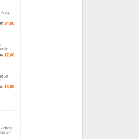
DIN A4
24,00
UR
s
welle
17,00
UR
it 50
 !
19,00
UR
 Artikel
enso um