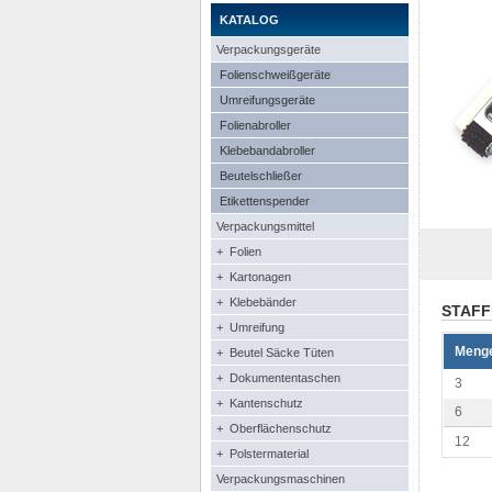
KATALOG
Verpackungsgeräte
Folienschweißgeräte
Umreifungsgeräte
Folienabroller
Klebebandabroller
Beutelschließer
Etikettenspender
Verpackungsmittel
+ Folien
+ Kartonagen
+ Klebebänder
STAFF
+ Umreifung
Meng
+ Beutel Säcke Tüten
+ Dokumententaschen
3
+ Kantenschutz
6
+ Oberflächenschutz
12
+ Polstermaterial
Verpackungsmaschinen