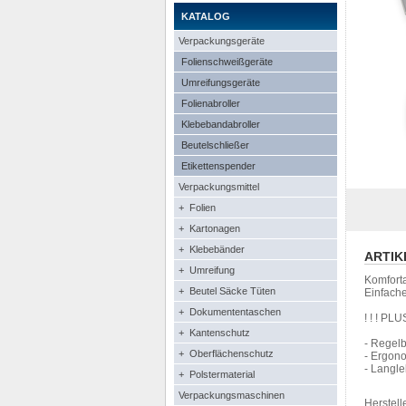
KATALOG
Verpackungsgeräte
Folienschweißgeräte
Umreifungsgeräte
Folienabroller
Klebebandabroller
Beutelschließer
Etikettenspender
Verpackungsmittel
+ Folien
+ Kartonagen
+ Klebebänder
ARTIK
+ Umreifung
Komforta
+ Beutel Säcke Tüten
Einfache
+ Dokumententaschen
! ! ! PL
+ Kantenschutz
- Regel
+ Oberflächenschutz
- Ergon
- Langl
+ Polstermaterial
Verpackungsmaschinen
Herstelle