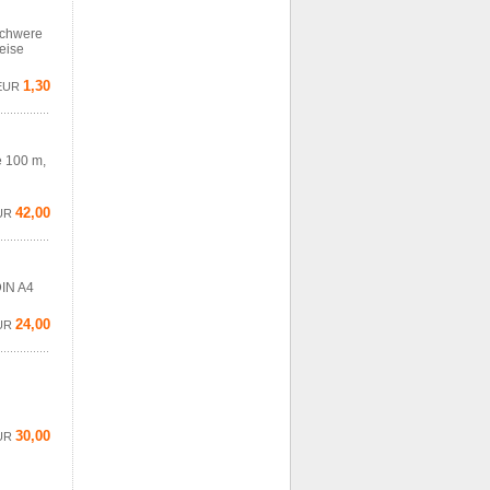
 schwere
eise
1,30
EUR
e 100 m,
42,00
UR
DIN A4
24,00
UR
30,00
UR