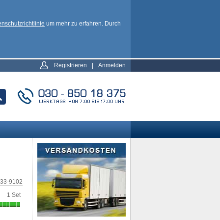
nschutzrichtlinie
um mehr zu erfahren. Durch
Registrieren
|
Anmelden
33-9102
1 Set