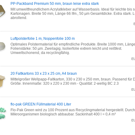
PP-Packband Premium 50 mm, braun leise extra stark
Mit umweltfreundlichem Acrylatkleber auf Wasserbasis. Ideal für leichte bis
Kartonagen. Breite 50 mm, Länge 66 lfm., 50 µm Gesamtdicke. Extra stark. L
abrollend.
Luftpolsterfolie 1 m, Noppenfolie 100 m
Optimales Polstermaterial für empfindliche Produkte. Breite 1000 mm, Läng
Folienstärke: 50 µm. Zweilagig, Isolierfolie extrem leicht und reißfest.
Umweltschonend, da recyclingfähig.
E
20 Faltkartons 33 x 23 x 25 cm, A4 braun
Mittelgroßer Wellpapp-Faltkarton, 330 x 230 x 250 mm, braun. Passend für 
Größe. Innenmaße: 320 x 220 x 230 mm - Qualität: 2-wellig BC 2.3
E
flo-pak GREEN Füllmaterial 400 Liter
Flo-Pak Green wird zu 100 Prozent aus Recyclingmaterial hergestellt. Durch
Mikroorganismen biologisch abbaubar. Sackinhalt 400 l = 0,4 m³
E