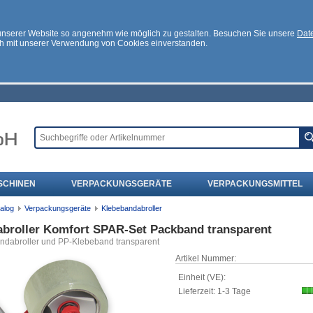
 unserer Website so angenehm wie möglich zu gestalten. Besuchen Sie unsere
Date
ch mit unserer Verwendung von Cookies einverstanden.
SCHINEN
VERPACKUNGSGERÄTE
VERPACKUNGSMITTEL
alog
Verpackungsgeräte
Klebebandabroller
broller Komfort SPAR-Set Packband transparent
ndabroller und PP-Klebeband transparent
Artikel Nummer:
Einheit (VE):
Lieferzeit: 1-3 Tage