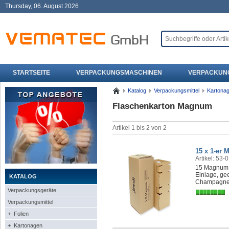
Thursday, 06. August 2026
STARTSEITE
VERPACKUNGSMASCHINEN
VERPACKUN
Katalog
Verpackungsmittel
Kartona
Flaschenkarton Magnum
Artikel 1 bis 2 von 2
15 x 1-er
Artikel: 53-
15 Magnum 
Einlage, gee
KATALOG
Champagnerf
Verpackungsgeräte
Verpackungsmittel
+ Folien
+ Kartonagen