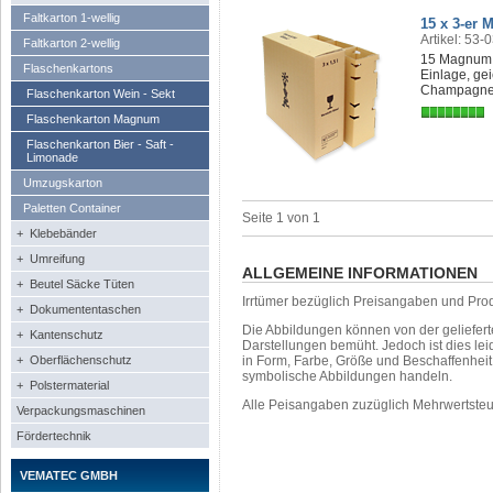
Faltkarton 1-wellig
15 x 3-er
Artikel: 53-
Faltkarton 2-wellig
15 Magnum 
Flaschenkartons
Einlage, gei
Champagnerf
Flaschenkarton Wein - Sekt
Flaschenkarton Magnum
Flaschenkarton Bier - Saft -
Limonade
Umzugskarton
Paletten Container
Seite 1 von 1
+ Klebebänder
+ Umreifung
ALLGEMEINE INFORMATIONEN
+ Beutel Säcke Tüten
Irrtümer bezüglich Preisangaben und Pro
+ Dokumententaschen
Die Abbildungen können von der geliefer
+ Kantenschutz
Darstellungen bemüht. Jedoch ist dies leid
+ Oberflächenschutz
in Form, Farbe, Größe und Beschaffenhei
symbolische Abbildungen handeln.
+ Polstermaterial
Alle Peisangaben zuzüglich Mehrwertste
Verpackungsmaschinen
Fördertechnik
VEMATEC GMBH