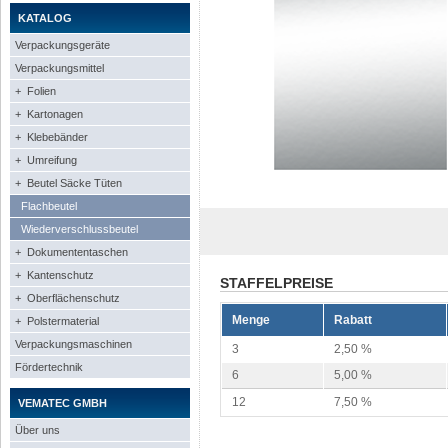
KATALOG
Verpackungsgeräte
Verpackungsmittel
+ Folien
+ Kartonagen
+ Klebebänder
+ Umreifung
+ Beutel Säcke Tüten
Flachbeutel
Wiederverschlussbeutel
+ Dokumententaschen
+ Kantenschutz
STAFFELPREISE
+ Oberflächenschutz
Menge
Rabatt
+ Polstermaterial
Verpackungsmaschinen
3
2,50 %
Fördertechnik
6
5,00 %
12
7,50 %
VEMATEC GMBH
Über uns