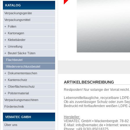
KATALOG
Verpackungsgeräte
Verpackungsmittel
+ Folien
+ Kartonagen
+ Klebebänder
+ Umreifung
+ Beutel Säcke Tüten
Flachbeutel
Wiederverschlussbeutel
+ Dokumententaschen
+ Kantenschutz
ARTIKELBESCHREIBUNG
+ Oberflächenschutz
Restposten! Nur solange der Vorrat reicht.
+ Polstermaterial
Lebensmitteltaugliche, recycelbare LDPE
Verpackungsmaschinen
Ob als zuverlässiger Schutz oder zum Sep
Bedruckt mit fortlaufenden weißen LDPE-
Fördertechnik
Hersteller:
VEMATEC GMBH
VEMATEC GmbH • Wackenbergstr. 78-82 • 
Über uns
E-Mail: info@vematec.de • Internet: www.
Phone: +49 0(30) 85018375