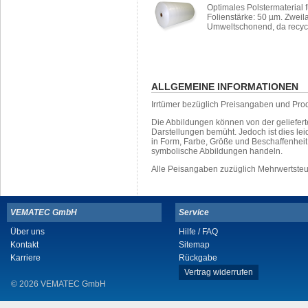
Optimales Polstermaterial 
Folienstärke: 50 µm. Zweilag
Umweltschonend, da recycl
ALLGEMEINE INFORMATIONEN
Irrtümer bezüglich Preisangaben und Pro
Die Abbildungen können von der geliefer
Darstellungen bemüht. Jedoch ist dies leid
in Form, Farbe, Größe und Beschaffenhei
symbolische Abbildungen handeln.
Alle Peisangaben zuzüglich Mehrwertste
VEMATEC GmbH
Service
Über uns
Hilfe / FAQ
Kontakt
Sitemap
Karriere
Rückgabe
Vertrag widerrufen
© 2026 VEMATEC GmbH