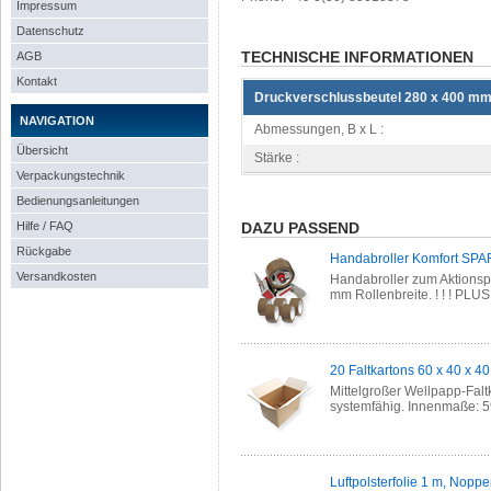
Impressum
Datenschutz
TECHNISCHE INFORMATIONEN
AGB
Kontakt
Druckverschlussbeutel 280 x 400 mm
NAVIGATION
Abmessungen, B x L :
Übersicht
Stärke :
Verpackungstechnik
Bedienungsanleitungen
Hilfe / FAQ
DAZU PASSEND
Rückgabe
Handabroller Komfort SPA
Versandkosten
Handabroller zum Aktionsp
mm Rollenbreite. ! ! ! PLU
20 Faltkartons 60 x 40 x 4
Mittelgroßer Wellpapp-Falt
systemfähig. Innenmaße: 59
Luftpolsterfolie 1 m, Nopp