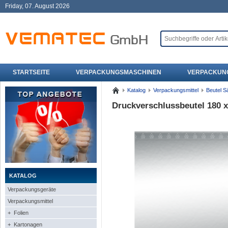
Friday, 07. August 2026
STARTSEITE
VERPACKUNGSMASCHINEN
VERPACKUN
Katalog
Verpackungsmittel
Beutel S
Druckverschlussbeutel 180 
KATALOG
Verpackungsgeräte
Verpackungsmittel
+ Folien
+ Kartonagen