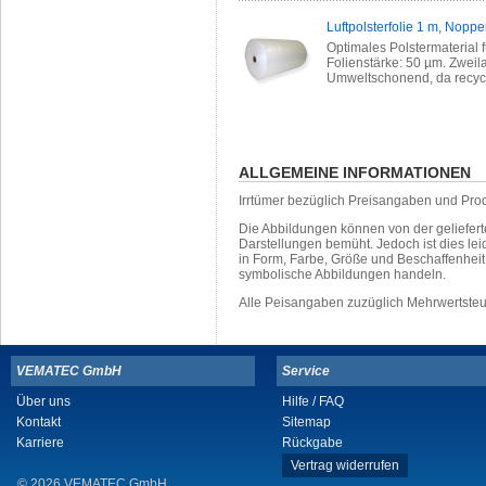
Luftpolsterfolie 1 m, Nopp
Optimales Polstermaterial 
Folienstärke: 50 µm. Zweilag
Umweltschonend, da recycl
ALLGEMEINE INFORMATIONEN
Irrtümer bezüglich Preisangaben und Pro
Die Abbildungen können von der geliefer
Darstellungen bemüht. Jedoch ist dies leid
in Form, Farbe, Größe und Beschaffenhei
symbolische Abbildungen handeln.
Alle Peisangaben zuzüglich Mehrwertste
VEMATEC GmbH
Service
Über uns
Hilfe / FAQ
Kontakt
Sitemap
Karriere
Rückgabe
Vertrag widerrufen
© 2026 VEMATEC GmbH