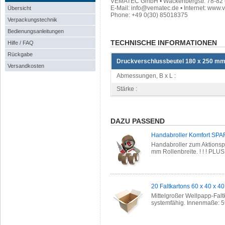
VEMATEC GmbH • Wackenbergstr. 78-82 • 
E-Mail: info@vematec.de • Internet: www.
Übersicht
Phone: +49 0(30) 85018375
Verpackungstechnik
Bedienungsanleitungen
TECHNISCHE INFORMATIONEN
Hilfe / FAQ
Rückgabe
Druckverschlussbeutel 180 x 250 mm
Versandkosten
Abmessungen, B x L :
Stärke :
DAZU PASSEND
Handabroller Komfort SPA
Handabroller zum Aktionsp
mm Rollenbreite. ! ! ! PLU
20 Faltkartons 60 x 40 x 4
Mittelgroßer Wellpapp-Falt
systemfähig. Innenmaße: 59