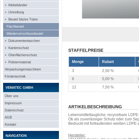
+ Klebebänder
+ Umreifung
+ Beutel Säcke Tüten
Flachbeutel
Wiederverschlussbeutel
+ Dokumententaschen
+ Kantenschutz
STAFFELPREISE
+ Oberflächenschutz
Menge
Rabatt
+ Polstermaterial
Verpackungsmaschinen
3
2,50 %
Fördertechnik
6
5,00 %
12
7,50 %
VEMATEC GMBH
Über uns
Impressum
ARTIKELBESCHREIBUNG
Datenschutz
Lebensmitteltaugliche, recycelbare LDPE
AGB
Ob als zuverlässiger Schutz oder zum Sep
Bedruckt mit fortlaufenden weißen LDPE-
Kontakt
Hersteller:
NAVIGATION