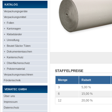
KATALOG
Verpackungsgeräte
Verpackungsmittel
+ Folien
+ Kartonagen
+ Klebebänder
+ Umreifung
+ Beutel Säcke Tüten
+ Dokumententaschen
+ Kantenschutz
+ Oberflächenschutz
+ Polstermaterial
STAFFELPREISE
Verpackungsmaschinen
Menge
Rabatt
Fördertechnik
3
5,00 %
VEMATEC GMBH
6
15,00 %
Über uns
12
20,00 %
Impressum
Datenschutz