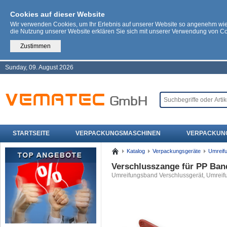
Cookies auf dieser Website
Wir verwenden Cookies, um Ihr Erlebnis auf unserer Website so angenehm wi
die Nutzung unserer Website erklären Sie sich mit unserer Verwendung von C
Zustimmen
Sunday, 09. August 2026
STARTSEITE
VERPACKUNGSMASCHINEN
VERPACKUN
Katalog
Verpackungsgeräte
Umreif
Verschlusszange für PP Ban
Umreifungsband Verschlussgerät, Umreif