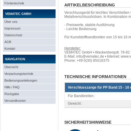
Fördertechnik
ARTIKELBESCHREIBUNG
Verschlussgerät für leichtes Verschließe
VEMATEC GMBH
Metallverschlusshülsen. In Kombination 
Über uns
- Preiswerte, stabile Ausführung
Impressum
- Leichte Bedienung
Datenschutz
Für Kunststoffbandbreiten von 15 bis 16 
AGB
Hersteller:
Kontakt
VEMATEC GmbH • Wackenbergstr. 78-82 • 
E-Mail: info@vematec.de • Internet: www.
NAVIGATION
Phone: +49 0(30) 85018375
Übersicht
Verpackungstechnik
TECHNISCHE INFORMATIONEN
Bedienungsanleitungen
Hilfe / FAQ
Verschlusszange für PP Band 15 - 1
Rückgabe
Für Bandbreiten :
Versandkosten
Gewicht :
SICHERHEITSHINWEISE