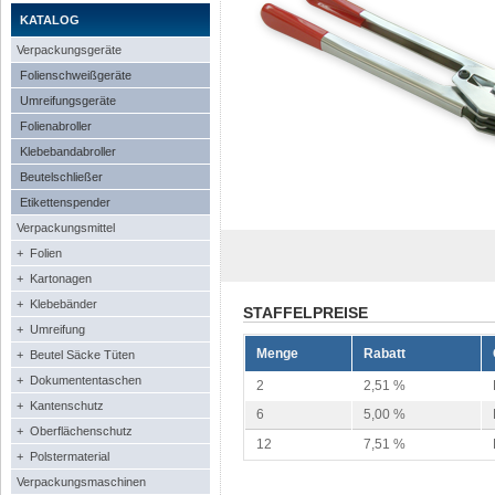
KATALOG
Verpackungsgeräte
Folienschweißgeräte
Umreifungsgeräte
Folienabroller
Klebebandabroller
Beutelschließer
Etikettenspender
Verpackungsmittel
+ Folien
+ Kartonagen
+ Klebebänder
STAFFELPREISE
+ Umreifung
Menge
Rabatt
+ Beutel Säcke Tüten
+ Dokumententaschen
2
2,51 %
+ Kantenschutz
6
5,00 %
+ Oberflächenschutz
12
7,51 %
+ Polstermaterial
Verpackungsmaschinen