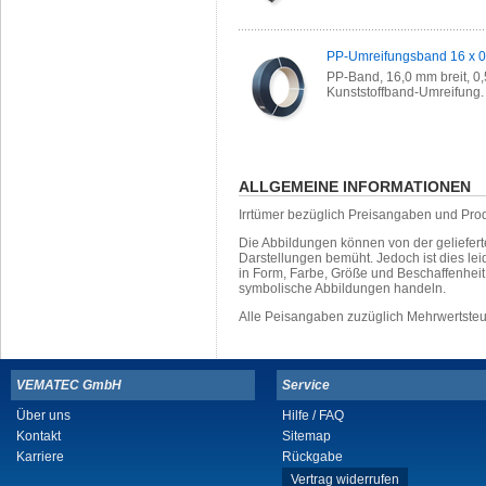
PP-Umreifungsband 16 x 
PP-Band, 16,0 mm breit, 0,5
Kunststoffband-Umreifung
ALLGEMEINE INFORMATIONEN
Irrtümer bezüglich Preisangaben und Pro
Die Abbildungen können von der geliefer
Darstellungen bemüht. Jedoch ist dies leid
in Form, Farbe, Größe und Beschaffenhei
symbolische Abbildungen handeln.
Alle Peisangaben zuzüglich Mehrwertste
VEMATEC GmbH
Service
Über uns
Hilfe / FAQ
Kontakt
Sitemap
Karriere
Rückgabe
Vertrag widerrufen