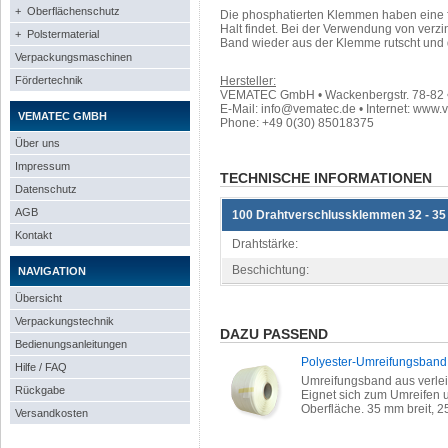
+ Oberflächenschutz
Die phosphatierten Klemmen haben eine f
Halt findet. Bei der Verwendung von verzi
+ Polstermaterial
Band wieder aus der Klemme rutscht und d
Verpackungsmaschinen
Fördertechnik
Hersteller:
VEMATEC GmbH • Wackenbergstr. 78-82 • 
E-Mail: info@vematec.de • Internet: www.
VEMATEC GMBH
Phone: +49 0(30) 85018375
Über uns
Impressum
TECHNISCHE INFORMATIONEN
Datenschutz
AGB
100 Drahtverschlussklemmen 32 - 35
Kontakt
Drahtstärke:
Beschichtung:
NAVIGATION
Übersicht
Verpackungstechnik
DAZU PASSEND
Bedienungsanleitungen
Polyester-Umreifungsband 
Hilfe / FAQ
Umreifungsband aus verlei
Rückgabe
Eignet sich zum Umreifen u
Oberfläche. 35 mm breit, 25
Versandkosten