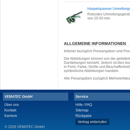
Haspelspanner Umreifung
Robustes Umreifungsgerät 
von 25-50 mm.
ALLGEMEINE INFORMATIONEN
Irrtümer bezüglich Preisangaben und Pro
Die Abbildungen können von der geliefer
Darstellungen bemüht. Jedoch ist dies leid
in Form, Farbe, Größe und Beschaffenhei
symbolische Abbildungen handeln.
Alle Peisangaben zuzüglich Mehrwertste
VEMATEC GmbH
Service
Über uns
Hilfe / FAQ
Kontakt
Sitemap
Karriere
Rückgabe
Vertrag widerrufen
© 2026 VEMATEC GmbH