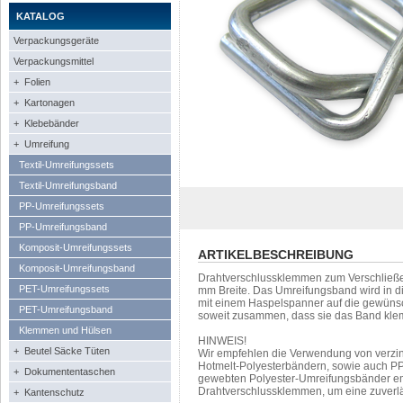
KATALOG
Verpackungsgeräte
Verpackungsmittel
+ Folien
+ Kartonagen
+ Klebebänder
+ Umreifung
Textil-Umreifungssets
Textil-Umreifungsband
PP-Umreifungssets
PP-Umreifungsband
Komposit-Umreifungssets
ARTIKELBESCHREIBUNG
Komposit-Umreifungsband
Drahtverschlussklemmen zum Verschließe
PET-Umreifungssets
mm Breite. Das Umreifungsband wird in d
mit einem Haspelspanner auf die gewüns
PET-Umreifungsband
soweit zusammen, dass sie das Band klemm
Klemmen und Hülsen
HINWEIS!
+ Beutel Säcke Tüten
Wir empfehlen die Verwendung von verzin
Hotmelt-Polyesterbändern, sowie auch P
+ Dokumententaschen
gewebten Polyester-Umreifungsbänder em
Drahtverschlussklemmen, um eine zuverläs
+ Kantenschutz