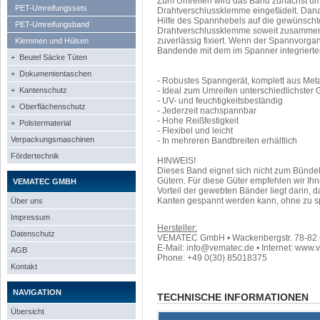
Zum Umreifen wird das Band zunächst um 
PET-Umreifungssets
Drahtverschlussklemme eingefädelt. Dana
Hilfe des Spannhebels auf die gewünscht
PET-Umreifungsband
Drahtverschlussklemme soweit zusammen
zuverlässig fixiert. Wenn der Spannvorgan
Klemmen und Hülsen
Bandende mit dem im Spanner integrierte
+ Beutel Säcke Tüten
+ Dokumententaschen
- Robustes Spanngerät, komplett aus Meta
+ Kantenschutz
- Ideal zum Umreifen unterschiedlichster 
- UV- und feuchtigkeitsbeständig
+ Oberflächenschutz
- Jederzeit nachspannbar
- Hohe Reißfestigkeit
+ Polstermaterial
- Flexibel und leicht
Verpackungsmaschinen
- In mehreren Bandbreiten erhältlich
Fördertechnik
HINWEIS!
Dieses Band eignet sich nicht zum Bünde
Gütern. Für diese Güter empfehlen wir I
VEMATEC GMBH
Vorteil der gewebten Bänder liegt darin,
Kanten gespannt werden kann, ohne zu s
Über uns
Impressum
Hersteller:
Datenschutz
VEMATEC GmbH • Wackenbergstr. 78-82 • 
E-Mail: info@vematec.de • Internet: www.
AGB
Phone: +49 0(30) 85018375
Kontakt
NAVIGATION
TECHNISCHE INFORMATIONEN
Übersicht