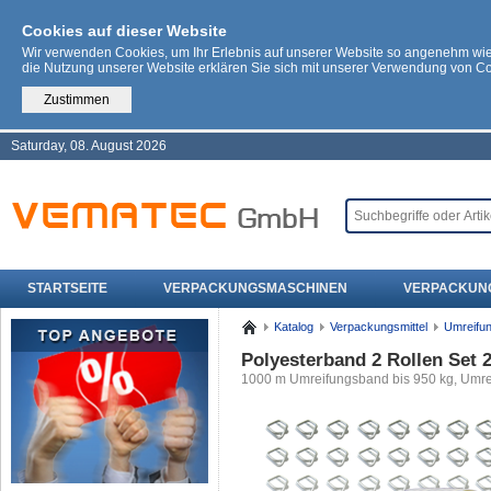
Cookies auf dieser Website
Wir verwenden Cookies, um Ihr Erlebnis auf unserer Website so angenehm wi
die Nutzung unserer Website erklären Sie sich mit unserer Verwendung von C
Zustimmen
Saturday, 08. August 2026
STARTSEITE
VERPACKUNGSMASCHINEN
VERPACKUN
Katalog
Verpackungsmittel
Umreifu
Polyesterband 2 Rollen Set
1000 m Umreifungsband bis 950 kg, Umre