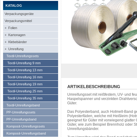
KATALOG
Verpackungsgeräte
Verpackungsmittel
+ Folien
+ Kartonagen
+ Klebebänder
+ Umreifung
Textil-Umreifungssets
Textil-Umreifung 9 mm
Textil-Umreifung 13 mm
Textil-Umreifung 16 mm
Textil-Umreifung 19 mm
ARTIKELBESCHREIBUNG
Textil-Umreifung 25 mm
Umreifungsset mit reißfestem, UV- und fe
Textil-Umreifung 35 mm
Haspelspanner und verzinkten Drahtvers
Güter.
Textil-Umreifungsband
Das Polyesterband, auch Hotmelt-Band ge
PP-Umreifungssets
Polyesterfäden, welche mit Heißleim (Hot
PP-Umreifungsband
geeignet für Güter mit vorwiegend glatter
Güter, wie zum Beispiel Brennholz oder S
Komposit-Umreifungssets
Umreifungsbänder.
Komposit-Umreifungsband