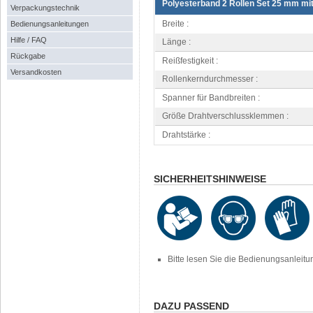
Polyesterband 2 Rollen Set 25 mm mi
Verpackungstechnik
Breite :
Bedienungsanleitungen
Hilfe / FAQ
Länge :
Rückgabe
Reißfestigkeit :
Versandkosten
Rollenkerndurchmesser :
Spanner für Bandbreiten :
Größe Drahtverschlussklemmen :
Drahtstärke :
SICHERHEITSHINWEISE
Bitte lesen Sie die Bedienungsanleit
DAZU PASSEND