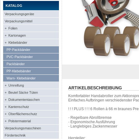
KATALOG
Verpackungsgeräte
Verpackungsmittel
+ Folien
+ Kartonagen
+ Klebebänder
PP-Packbänder
PVC-Packbänder
Packbänder
PP-Klebebänder
Warn- Klebebänder
+ Umreifung
ARTIKELBESCHREIBUNG
+ Beutel Säcke Tüten
Komfortabler Handabroller zum Aktionsprei
+ Dokumententaschen
Einfaches Aufbringen verschiedenster Pa
+ Kantenschutz
! ! ! PLUS ! ! ! 6 Rollen à 66 m braunes 
+ Oberflächenschutz
- Regelbare Abrollbremse
+ Polstermaterial
- Ergonomische Ausführung
- Langlebiges Zackenmesser
Verpackungsmaschinen
Fördertechnik
Hersteller: