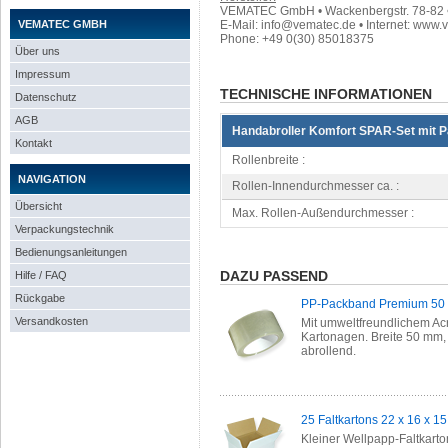
VEMATEC GmbH • Wackenbergstr. 78-82 • 
VEMATEC GMBH
E-Mail: info@vematec.de • Internet: www.
Phone: +49 0(30) 85018375
Über uns
Impressum
TECHNISCHE INFORMATIONEN
Datenschutz
AGB
Handabroller Komfort SPAR-Set mit 
Kontakt
Rollenbreite :
NAVIGATION
Rollen-Innendurchmesser ca. :
Übersicht
Max. Rollen-Außendurchmesser :
Verpackungstechnik
Bedienungsanleitungen
DAZU PASSEND
Hilfe / FAQ
Rückgabe
PP-Packband Premium 50 m
Versandkosten
Mit umweltfreundlichem Acr
Kartonagen. Breite 50 mm, 
abrollend.
25 Faltkartons 22 x 16 x 1
Kleiner Wellpapp-Faltkarto