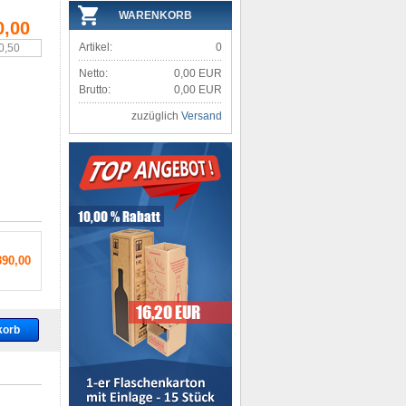
WARENKORB
0,00
Artikel:
0
80,50
Netto:
0,00 EUR
Brutto:
0,00 EUR
zuzüglich
Versand
390,00