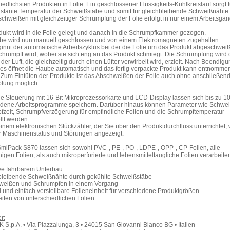
iedlichsten Produkten in Folie. Ein geschlossener Flüssigkeits-Kühlkreislauf sorgt f
stante Temperatur der Schweißstäbe und somit für gleichbleibende Schweißnähte.
chweißen mit gleichzeitiger Schrumpfung der Folie erfolgt in nur einem Arbeitsgan
ukt wird in die Folie gelegt und danach in die Schrumpfkammer gezogen.
be wird nun manuell geschlossen und von einem Elektromagneten zugehalten.
ginnt der automatische Arbeitszyklus bei der die Folie um das Produkt abgeschweiß
hrumpft wird, wobei sie sich eng an das Produkt schmiegt. Die Schrumpfung wird 
 der Luft, die gleichzeitig durch einen Lüfter verwirbelt wird, erzielt. Nach Beendig
es öffnet die Haube automatisch und das fertig verpackte Produkt kann entnomme
 Zum Eintüten der Produkte ist das Abschweißen der Folie auch ohne anschließen
fung möglich.
e Steuerung mit 16-Bit Mikroprozessorkarte und LCD-Display lassen sich bis zu 1
edene Arbeitsprogramme speichern. Darüber hinaus können Parameter wie Schweiß
zeit, Schrumpfverzögerung für empfindliche Folien und die Schrumpftemperatur
llt werden.
nem elektronischen Stückzähler, der Sie über den Produktdurchfluss unterrichtet,
r Maschinenstatus und Störungen angezeigt.
SmiPack S870 lassen sich sowohl PVC-, PE-, PO-, LDPE-, OPP-, CP-Folien, alle
higen Folien, als auch mikroperforierte und lebensmitteltaugliche Folien verarbeite
ive fahrbarem Unterbau
hbleibende Schweißnähte durch gekühlte Schweißstäbe
hweißen und Schrumpfen in einem Vorgang
l und einfach verstellbare Folieneinheit für verschiedene Produktgrößen
eiten von unterschiedlichen Folien
r:
S.p.A. • Via Piazzalunga, 3 • 24015 San Giovanni Bianco BG • Italien