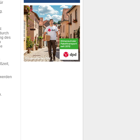
ür
g.
t
durch
ung des
n
de
0
zeit,
 werden
n.