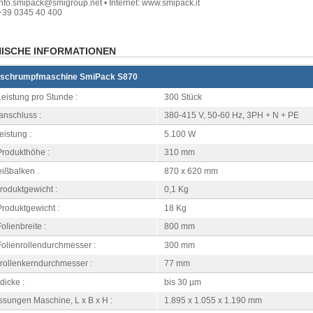
info.smipack@smigroup.net • Internet: www.smipack.it
+39 0345 40 400
ISCHE INFORMATIONEN
nschrumpfmaschine SmiPack S870
eistung pro Stunde :
300 Stück
anschluss :
380-415 V, 50-60 Hz, 3PH + N + PE
istung :
5.100 W
Produkthöhe :
310 mm
ißbalken .
870 x 620 mm
roduktgewicht :
0,1 Kg
roduktgewicht :
18 Kg
olienbreite :
800 mm
Folienrollendurchmesser :
300 mm
nrollenkerndurchmesser :
77 mm
dicke :
bis 30 µm
sungen Maschine, L x B x H :
1.895 x 1.055 x 1.190 mm