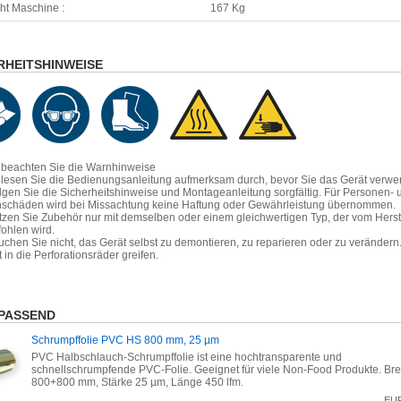
ht Maschine :
167 Kg
RHEITSHINWEISE
e beachten Sie die Warnhinweise
e lesen Sie die Bedienungsanleitung aufmerksam durch, bevor Sie das Gerät verw
lgen Sie die Sicherheitshinweise und Montageanleitung sorgfältig. Für Personen- 
schäden wird bei Missachtung keine Haftung oder Gewährleistung übernommen.
tzen Sie Zubehör nur mit demselben oder einem gleichwertigen Typ, der vom Herst
ohlen wird.
uchen Sie nicht, das Gerät selbst zu demontieren, zu reparieren oder zu verändern
t in die Perforationsräder greifen.
PASSEND
Schrumpffolie PVC HS 800 mm, 25 µm
PVC Halbschlauch-Schrumpffolie ist eine hochtransparente und
schnellschrumpfende PVC-Folie. Geeignet für viele Non-Food Produkte. Bre
800+800 mm, Stärke 25 µm, Länge 450 lfm.
EU