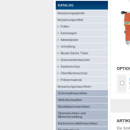
KATALOG
Verpackungsgeräte
Verpackungsmittel
+ Folien
+ Kartonagen
+ Klebebänder
+ Umreifung
+ Beutel Säcke Tüten
+ Dokumententaschen
+ Kantenschutz
OPTIO
+ Oberflächenschutz
+ Polstermaterial
Verpackungsmaschinen
Schrumpfmaschinen
Winkelschweißer
Bündelpackmaschinen
Skinmaschinen und
Blisterherstellung
ARTIK
Kartonverschließmaschinen
Die Smi