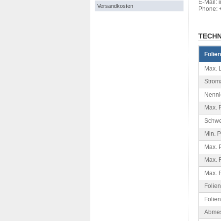
E-Mail: 
Versandkosten
Phone: 
TECHN
Folie
Max. L
Strom
Nennle
Max. 
Schwe
Min. P
Max. P
Max. F
Max. 
Folie
Folien
Abmes