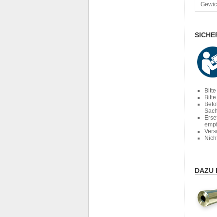
Gewic
SICHE
Bitt
Bitt
Befo
Sach
Erse
empf
Vers
Nich
DAZU 