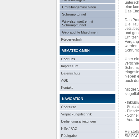
Stretchanlagen
untersch
eine kon
Umreifungsmaschinen
Das Eins
Schrumpftunnel
Das Prod
Winkelschweißer mit
Die Hau
Schrumpftunnel
Jetzt be
Gebrauchte Maschinen
und gesc
Erhitzen
Fördertechnik
Vorgang
werden.
Schrump
VEMATEC GMBH
Über ein
Über uns
verschi
Impressum
Schrumpf
eingeste
Datenschutz
Neben ei
AGB
auch de
Kontakt
Mit der 
siegelfä
NAVIGATION
- Inklus
- Gleic
Übersicht
- Einsc
Verpackungstechnik
- Schnel
- Verarb
Bedienungsanleitungen
Hilfe / FAQ
Herstelle
Rückgabe
SMIPACK 