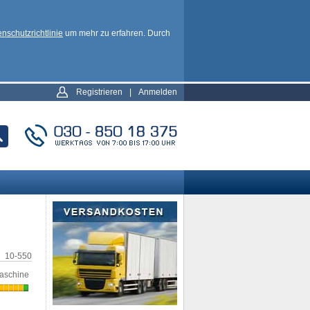
nschutzrichtlinie
um mehr zu erfahren. Durch
Registrieren
|
Anmelden
10-550
aschine