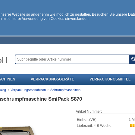
 unserer Website so angenehm wie möglich zu gestalten. Besuchen Sie unsere
Date
ch mit unserer Verwendung von Cookies einverstanden.
SCHINEN
VERPACKUNGSGERÄTE
VERPACKUNGSMITTEL
alog
Verpackungsmaschinen
Schrumpfmaschinen
nschrumpfmaschine SmiPack S870
Artikel Nummer:
Einheit (VE):
1 M
Lieferzeit: 4-6 Wochen