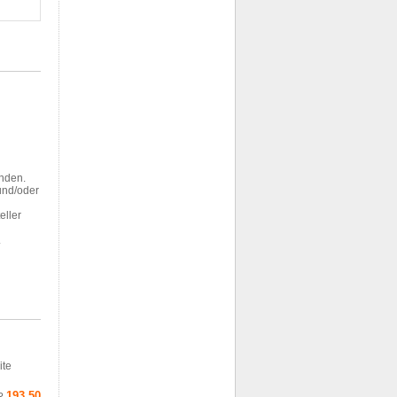
enden.
und/oder
eller
.
ite
193,50
R