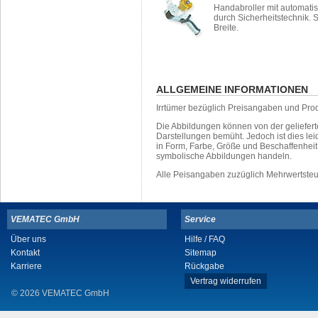
Handabroller mit automatis
durch Sicherheitstechnik. 
Breite.
ALLGEMEINE INFORMATIONEN
Irrtümer bezüglich Preisangaben und Pro
Die Abbildungen können von der geliefer
Darstellungen bemüht. Jedoch ist dies leid
in Form, Farbe, Größe und Beschaffenhei
symbolische Abbildungen handeln.
Alle Peisangaben zuzüglich Mehrwertste
VEMATEC GmbH
Service
Über uns
Hilfe / FAQ
Kontakt
Sitemap
Karriere
Rückgabe
Vertrag widerrufen
© 2026 VEMATEC GmbH