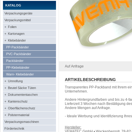
KATALOG
Verpackungsgeräte
Verpackungsmittel
+ Folien
+ Kartonagen
+ Klebebänder
PP-Packbänder
PVC-Packbänder
Packbänder
Auf Anfrage
PP-Klebebänder
Warn- Klebebänder
ARTIKELBESCHREIBUNG
+ Umreifung
Transparentes PP-Packband mit Ihrem ein
+ Beutel Säcke Tüten
Unternehmen.
+ Dokumententaschen
Andere Hintergrundfarben und bis zu 4-fa
+ Kantenschutz
Lieferzeit 3 Wochen nach Bestätigung de
Andere Mengen auf Anfrage.
+ Oberflächenschutz
+ Polstermaterial
- Ideale Werbung und Identifizierung Ihr
Verpackungsmaschinen
Hersteller:
Fördertechnik
VEMATEC GmbH • Wackenbergstr. 78-82 • 