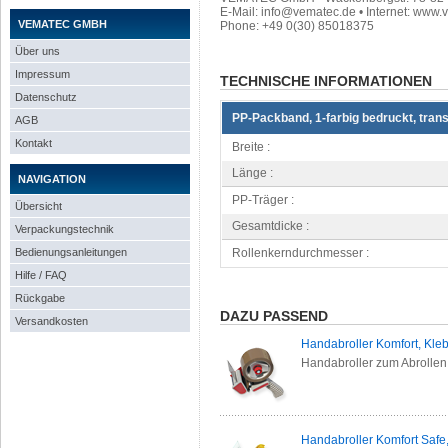
E-Mail: info@vematec.de • Internet: www.
VEMATEC GMBH
Phone: +49 0(30) 85018375
Über uns
Impressum
TECHNISCHE INFORMATIONEN
Datenschutz
PP-Packband, 1-farbig bedruckt, tran
AGB
Kontakt
Breite :
Länge :
NAVIGATION
PP-Träger :
Übersicht
Gesamtdicke :
Verpackungstechnik
Bedienungsanleitungen
Rollenkerndurchmesser :
Hilfe / FAQ
Rückgabe
DAZU PASSEND
Versandkosten
Handabroller Komfort, Kle
Handabroller zum Abrollen
Handabroller Komfort Safe