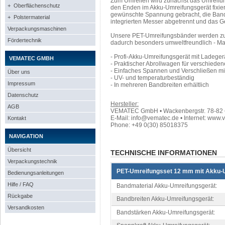
Zum Umreifen wird zunächst das Umreifu
+ Oberflächenschutz
den Enden im Akku-Umreifungsgerät fixier
gewünschte Spannung gebracht, die Ban
+ Polstermaterial
integrierten Messer abgetrennt und das 
Verpackungsmaschinen
Unsere PET-Umreifungsbänder werden zu 
Fördertechnik
dadurch besonders umweltfreundlich - M
- Profi-Akku-Umreifungsgerät mit Ladege
VEMATEC GMBH
- Praktischer Abrollwagen für verschied
- Einfaches Spannen und Verschließen mi
Über uns
- UV- und temperaturbeständig
Impressum
- In mehreren Bandbreiten erhältlich
Datenschutz
Hersteller:
AGB
VEMATEC GmbH • Wackenbergstr. 78-82 • 
E-Mail: info@vematec.de • Internet: www.
Kontakt
Phone: +49 0(30) 85018375
NAVIGATION
Übersicht
TECHNISCHE INFORMATIONEN
Verpackungstechnik
PET-Umreifungsset 12 mm mit Akku-
Bedienungsanleitungen
Hilfe / FAQ
Bandmaterial Akku-Umreifungsgerät:
Rückgabe
Bandbreiten Akku-Umreifungsgerät:
Versandkosten
Bandstärken Akku-Umreifungsgerät: