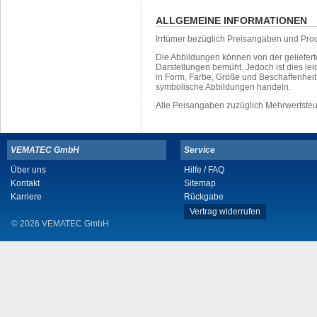
ALLGEMEINE INFORMATIONEN
Irrtümer bezüglich Preisangaben und Pro
Die Abbildungen können von der geliefer
Darstellungen bemüht. Jedoch ist dies leid
in Form, Farbe, Größe und Beschaffenhei
symbolische Abbildungen handeln.
Alle Peisangaben zuzüglich Mehrwertste
VEMATEC GmbH
Service
Über uns
Hilfe / FAQ
Kontakt
Sitemap
Karriere
Rückgabe
Vertrag widerrufen
© 2026 VEMATEC GmbH