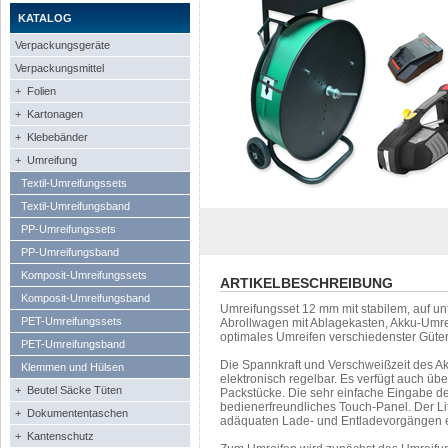
KATALOG
Verpackungsgeräte
Verpackungsmittel
+ Folien
+ Kartonagen
+ Klebebänder
+ Umreifung
Textil-Umreifungssets
Textil-Umreifungsband
PP-Umreifungssets
PP-Umreifungsband
Komposit-Umreifungssets
ARTIKELBESCHREIBUNG
Komposit-Umreifungsband
Umreifungsset 12 mm mit stabilem, auf un
PET-Umreifungssets
Abrollwagen mit Ablagekasten, Akku-Umre
optimales Umreifen verschiedenster Güter
PET-Umreifungsband
Die Spannkraft und Verschweißzeit des A
Klemmen und Hülsen
elektronisch regelbar. Es verfügt auch üb
+ Beutel Säcke Tüten
Packstücke. Die sehr einfache Eingabe de
bedienerfreundliches Touch-Panel. Der Li
+ Dokumententaschen
adäquaten Lade- und Entladevorgängen e
+ Kantenschutz