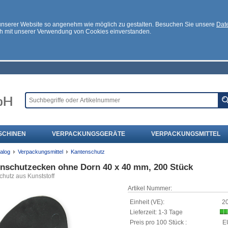
 unserer Website so angenehm wie möglich zu gestalten. Besuchen Sie unsere
Date
ch mit unserer Verwendung von Cookies einverstanden.
SCHINEN
VERPACKUNGSGERÄTE
VERPACKUNGSMITTEL
alog
Verpackungsmittel
Kantenschutz
nschutzecken ohne Dorn 40 x 40 mm, 200 Stück
hutz aus Kunststoff
Artikel Nummer:
Einheit (VE):
20
Lieferzeit: 1-3 Tage
Preis pro 100 Stück :
E