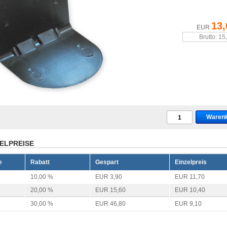
13,
EUR
Brutto: 15
ELPREISE
e
Rabatt
Gespart
Einzelpreis
10,00 %
EUR 3,90
EUR 11,70
20,00 %
EUR 15,60
EUR 10,40
30,00 %
EUR 46,80
EUR 9,10