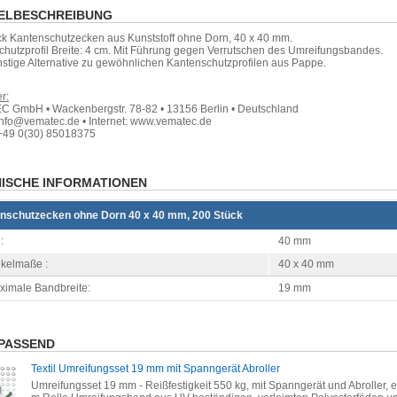
ELBESCHREIBUNG
ck Kantenschutzecken aus Kunststoff ohne Dorn, 40 x 40 mm.
hutzprofil Breite: 4 cm. Mit Führung gegen Verrutschen des Umreifungsbandes.
stige Alternative zu gewöhnlichen Kantenschutzprofilen aus Pappe.
r:
 GmbH • Wackenbergstr. 78-82 • 13156 Berlin • Deutschland
info@vematec.de • Internet: www.vematec.de
+49 0(30) 85018375
ISCHE INFORMATIONEN
nschutzecken ohne Dorn 40 x 40 mm, 200 Stück
:
40 mm
kelmaße :
40 x 40 mm
ximale Bandbreite:
19 mm
PASSEND
Textil Umreifungsset 19 mm mit Spanngerät Abroller
Umreifungsset 19 mm - Reißfestigkeit 550 kg, mit Spanngerät und Abroller, 