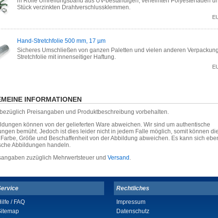
m Rolle Umreifungsband aus UV-beständigen, verleimten Polyesterfäden u
Stück verzinkten Drahtverschlussklemmen.
E
Hand-Stretchfolie 500 mm, 17 µm
Sicheres Umschließen von ganzen Paletten und vielen anderen Verpackun
Stretchfolie mit innenseitiger Haftung.
E
MEINE INFORMATIONEN
r bezüglich Preisangaben und Produktbeschreibung vorbehalten.
ildungen können von der gelieferten Ware abweichen. Wir sind um authentische
ungen bemüht. Jedoch ist dies leider nicht in jedem Falle möglich, somit können die
, Farbe, Größe und Beschaffenheit von der Abbildung abweichen. Es kann sich eb
sche Abbildungen handeln.
isangaben zuzüglich Mehrwertsteuer und
Versand
.
Service
Rechtliches
ilfe / FAQ
Impressum
Sitemap
Datenschutz