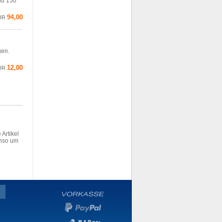
nd 150
94,00
UR
gen.
12,00
UR
 Artikel
enso um