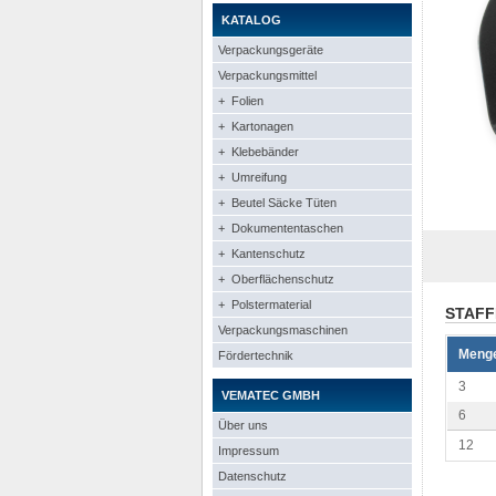
KATALOG
Verpackungsgeräte
Verpackungsmittel
+ Folien
+ Kartonagen
+ Klebebänder
+ Umreifung
+ Beutel Säcke Tüten
+ Dokumententaschen
+ Kantenschutz
+ Oberflächenschutz
+ Polstermaterial
STAFF
Verpackungsmaschinen
Meng
Fördertechnik
3
VEMATEC GMBH
6
Über uns
12
Impressum
Datenschutz