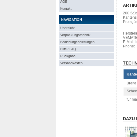
AGB
ARTIK
Kontakt
200 Stü
Kantensc
NAVIGATION
Preisgün
Übersicht
Herstelle
Verpackungstechnik
VEMATEC
E-Mail: 
Bedienungsanleitungen
Phone: 
Hilfe / FAQ
Rückgabe
TECHN
Versandkosten
Kante
Breite 
Schen
für ma
DAZU 