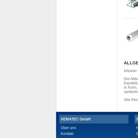
ALLGE
Irrtüme
Die Abb
Darstell
in Form
symboli
Alle Pe
VEMATEC GmbH
Über uns
H
Kontakt