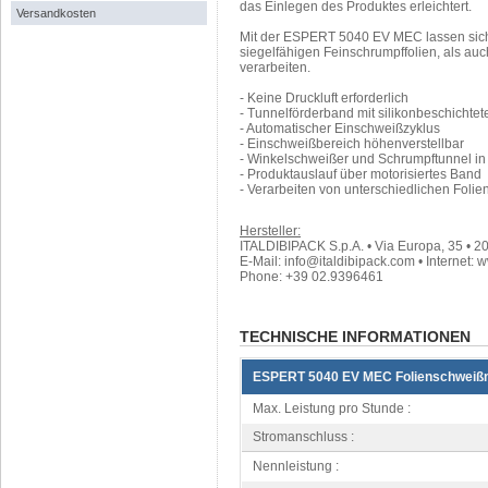
das Einlegen des Produktes erleichtert.
Versandkosten
Mit der ESPERT 5040 EV MEC lassen sich 
siegelfähigen Feinschrumpffolien, als auc
verarbeiten.
- Keine Druckluft erforderlich
- Tunnelförderband mit silikonbeschichtet
- Automatischer Einschweißzyklus
- Einschweißbereich höhenverstellbar
- Winkelschweißer und Schrumpftunnel in
- Produktauslauf über motorisiertes Band
- Verarbeiten von unterschiedlichen Folie
Hersteller:
ITALDIBIPACK S.p.A. • Via Europa, 35 • 20
E-Mail: info@italdibipack.com • Internet: 
Phone: +39 02.9396461
TECHNISCHE INFORMATIONEN
ESPERT 5040 EV MEC Folienschweiß
Max. Leistung pro Stunde :
Stromanschluss :
Nennleistung :