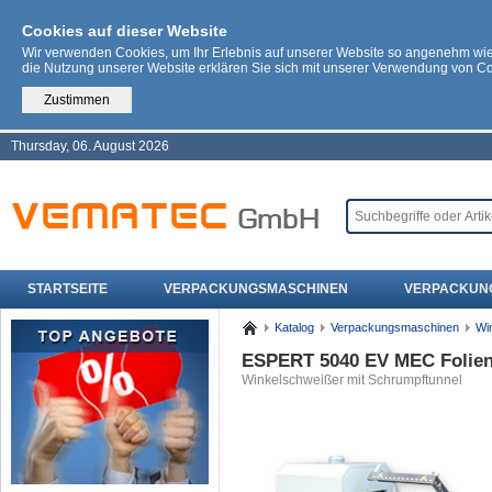
Cookies auf dieser Website
Wir verwenden Cookies, um Ihr Erlebnis auf unserer Website so angenehm wi
die Nutzung unserer Website erklären Sie sich mit unserer Verwendung von C
Zustimmen
Thursday, 06. August 2026
STARTSEITE
VERPACKUNGSMASCHINEN
VERPACKUN
Katalog
Verpackungsmaschinen
Wi
ESPERT 5040 EV MEC Folie
Winkelschweißer mit Schrumpftunnel