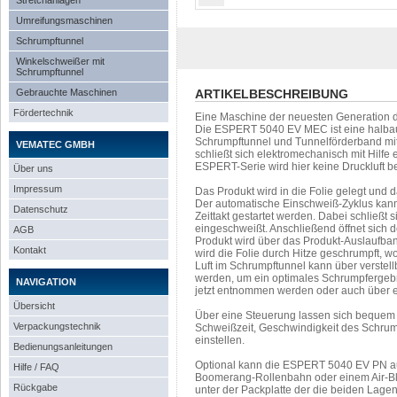
Stretchanlagen
Umreifungsmaschinen
Schrumpftunnel
Winkelschweißer mit
Schrumpftunnel
Gebrauchte Maschinen
ARTIKELBESCHREIBUNG
Fördertechnik
Eine Maschine der neuesten Generation d
Die ESPERT 5040 EV MEC ist eine halbau
Schrumpftunnel und Tunnelförderband mit
VEMATEC GMBH
schließt sich elektromechanisch mit Hilf
ESPERT-Serie wird hier keine Druckluft be
Über uns
Impressum
Das Produkt wird in die Folie gelegt und
Der automatische Einschweiß-Zyklus kan
Datenschutz
Zeittakt gestartet werden. Dabei schließ
eingeschweißt. Anschließend öffnet sich
AGB
Produkt wird über das Produkt-Auslaufban
Kontakt
wird die Folie durch Hitze geschrumpft, wo
Luft im Schrumpftunnel kann über verstel
werden, um ein optimales Schrumpfergebni
NAVIGATION
jetzt entnommen werden oder auch über e
Übersicht
Über eine Steuerung lassen sich bequem 
Verpackungstechnik
Schweißzeit, Geschwindigkeit des Schru
einstellen.
Bedienungsanleitungen
Optional kann die ESPERT 5040 EV PN auch
Hilfe / FAQ
Boomerang-Rollenbahn oder einem Air-Blo
Rückgabe
unter der Packplatte der die beiden Lage