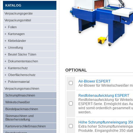
KATALOG
Verpackungsgeräte
Verpackungsmittel
+ Folien
+ Kartonagen
+ Klebebänder
+ Umreifung
+ Beutel Säcke Tüten
+ Dokumententaschen
+ Kantenschutz
OPTIONAL
+ Oberflächenschutz
Air-Blower ESPERT
+ Polstermaterial
Air-Blower für Winkelschweißer m
Verpackungsmaschinen
Schrumpfmaschinen
Restfolienaufwicklung ESPERT
Restfolienaufwicklung für Winkel
Winkelschweißer
ESPERT-Serie. Ermöglicht das Aufw
wird somit ordentlich gesammelt 
Bündelpackmaschinen
werden.
Skinmaschinen und
Blisterherstellung
Höhe Schrumpftunneleingang 3
Kartonverschließmaschinen
Extra hoher Schrumpftunneleing
Produkte. Eingangshöhe 350 stat