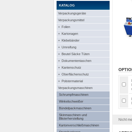
KATALOG
Verpackungsgeräte
Verpackungsmittel
+ Folien
+ Kartonagen
+ Klebebänder
+ Umreifung
+ Beutel Säcke Tüten
+ Dokumententaschen
+ Kantenschutz
OPTIO
+ Oberflächenschutz
+ Polstermaterial
Verpackungsmaschinen
Schrumpfmaschinen
Winkelschweißer
Bündelpackmaschinen
Skinmaschinen und
Blisterherstellung
Nicht me
Kartonverschließmaschinen