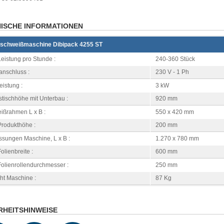
ISCHE INFORMATIONEN
nschweißmaschine Dibipack 4255 ST
eistung pro Stunde :
240-360 Stück
anschluss :
230 V - 1 Ph
istung :
3 kW
stischhöhe mit Unterbau :
920 mm
ißrahmen L x B :
550 x 420 mm
Produkthöhe :
200 mm
sungen Maschine, L x B :
1.270 x 780 mm
olienbreite :
600 mm
Folienrollendurchmesser :
250 mm
ht Maschine :
87 Kg
RHEITSHINWEISE