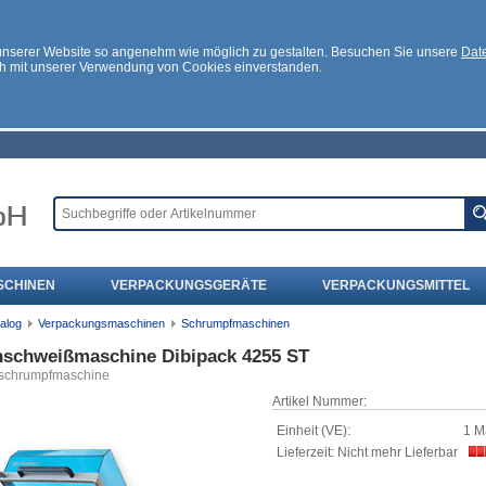
 unserer Website so angenehm wie möglich zu gestalten. Besuchen Sie unsere
Date
ch mit unserer Verwendung von Cookies einverstanden.
SCHINEN
VERPACKUNGSGERÄTE
VERPACKUNGSMITTEL
alog
Verpackungsmaschinen
Schrumpfmaschinen
nschweißmaschine Dibipack 4255 ST
schrumpfmaschine
Artikel Nummer:
Einheit (VE):
1 M
Lieferzeit: Nicht mehr Lieferbar