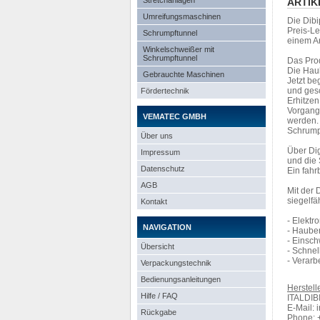
Stretchanlagen
ARTIK
Umreifungsmaschinen
Die Dibi
Preis-Le
Schrumpftunnel
einem A
Winkelschweißer mit
Schrumpftunnel
Das Prod
Die Hau
Gebrauchte Maschinen
Jetzt be
und gesc
Fördertechnik
Erhitzen
Vorgange
VEMATEC GMBH
werden.
Schrump
Über uns
Über Di
Impressum
und die
Datenschutz
Ein fahr
AGB
Mit der 
siegelfä
Kontakt
- Elektr
NAVIGATION
- Haube
- Einsc
Übersicht
- Schnel
- Verarb
Verpackungstechnik
Bedienungsanleitungen
Herstelle
Hilfe / FAQ
ITALDIBI
E-Mail: 
Rückgabe
Phone: 