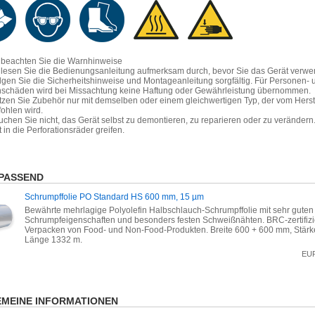
e beachten Sie die Warnhinweise
e lesen Sie die Bedienungsanleitung aufmerksam durch, bevor Sie das Gerät verw
lgen Sie die Sicherheitshinweise und Montageanleitung sorgfältig. Für Personen- 
schäden wird bei Missachtung keine Haftung oder Gewährleistung übernommen.
tzen Sie Zubehör nur mit demselben oder einem gleichwertigen Typ, der vom Herst
ohlen wird.
uchen Sie nicht, das Gerät selbst zu demontieren, zu reparieren oder zu verändern
t in die Perforationsräder greifen.
PASSEND
Schrumpffolie PO Standard HS 600 mm, 15 µm
Bewährte mehrlagige Polyolefin Halbschlauch-Schrumpffolie mit sehr guten
Schrumpfeigenschaften und besonders festen Schweißnähten. BRC-zertifizi
Verpacken von Food- und Non-Food-Produkten. Breite 600 + 600 mm, Stärk
Länge 1332 m.
EU
MEINE INFORMATIONEN