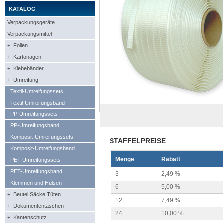
KATALOG
Verpackungsgeräte
Verpackungsmittel
+ Folien
+ Kartonagen
+ Klebebänder
+ Umreifung
Textil-Umreifungssets
Textil-Umreifungsband
PP-Umreifungssets
PP-Umreifungsband
Komposit-Umreifungssets
STAFFELPREISE
Komposit-Umreifungsband
Menge
Rabatt
PET-Umreifungssets
PET-Umreifungsband
3
2,49 %
Klemmen und Hülsen
6
5,00 %
+ Beutel Säcke Tüten
12
7,49 %
+ Dokumententaschen
24
10,00 %
+ Kantenschutz