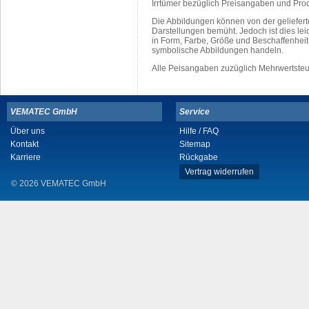
Irrtümer bezüglich Preisangaben und Pro
Die Abbildungen können von der geliefer
Darstellungen bemüht. Jedoch ist dies leid
in Form, Farbe, Größe und Beschaffenhei
symbolische Abbildungen handeln.
Alle Peisangaben zuzüglich Mehrwertste
VEMATEC GmbH
Service
Über uns
Hilfe / FAQ
Kontakt
Sitemap
Karriere
Rückgabe
Vertrag widerrufen
© 2026 VEMATEC GmbH