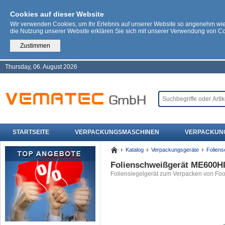
Cookies auf dieser Website
Wir verwenden Cookies, um Ihr Erlebnis auf unserer Website so angenehm wi
die Nutzung unserer Website erklären Sie sich mit unserer Verwendung von C
Zustimmen
Thursday, 06. August 2026
STARTSEITE
VERPACKUNGSMASCHINEN
VERPACKUN
Katalog
Verpackungsgeräte
Folien
Folienschweißgerät ME600HI
Foliensiegelgerät zum Verpacken von Fo