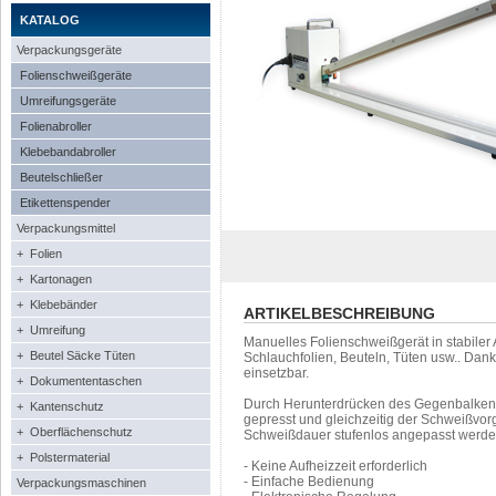
KATALOG
Verpackungsgeräte
Folienschweißgeräte
Umreifungsgeräte
Folienabroller
Klebebandabroller
Beutelschließer
Etikettenspender
Verpackungsmittel
+ Folien
+ Kartonagen
+ Klebebänder
ARTIKELBESCHREIBUNG
+ Umreifung
Manuelles Folienschweißgerät in stabile
+ Beutel Säcke Tüten
Schlauchfolien, Beuteln, Tüten usw.. Dank
einsetzbar.
+ Dokumententaschen
Durch Herunterdrücken des Gegenbalkens
+ Kantenschutz
gepresst und gleichzeitig der Schweißvorg
+ Oberflächenschutz
Schweißdauer stufenlos angepasst werden
+ Polstermaterial
- Keine Aufheizzeit erforderlich
- Einfache Bedienung
Verpackungsmaschinen