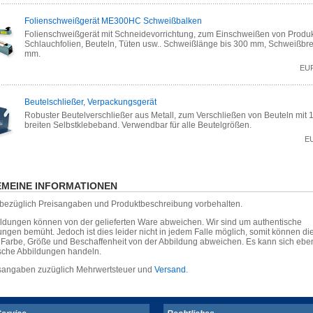
Folienschweißgerät ME300HC Schweißbalken
Folienschweißgerät mit Schneidevorrichtung, zum Einschweißen von Produk
Schlauchfolien, Beuteln, Tüten usw.. Schweißlänge bis 300 mm, Schweißbre
mm.
EU
Beutelschließer, Verpackungsgerät
Robuster Beutelverschließer aus Metall, zum Verschließen von Beuteln mit
breiten Selbstklebeband. Verwendbar für alle Beutelgrößen.
E
MEINE INFORMATIONEN
r bezüglich Preisangaben und Produktbeschreibung vorbehalten.
ildungen können von der gelieferten Ware abweichen. Wir sind um authentische
ungen bemüht. Jedoch ist dies leider nicht in jedem Falle möglich, somit können die
, Farbe, Größe und Beschaffenheit von der Abbildung abweichen. Es kann sich eb
sche Abbildungen handeln.
isangaben zuzüglich Mehrwertsteuer und
Versand
.