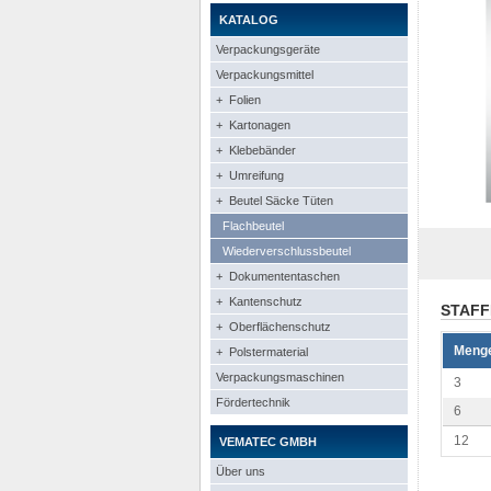
KATALOG
Verpackungsgeräte
Verpackungsmittel
+ Folien
+ Kartonagen
+ Klebebänder
+ Umreifung
+ Beutel Säcke Tüten
Flachbeutel
Wiederverschlussbeutel
+ Dokumententaschen
+ Kantenschutz
STAFF
+ Oberflächenschutz
Meng
+ Polstermaterial
Verpackungsmaschinen
3
Fördertechnik
6
12
VEMATEC GMBH
Über uns