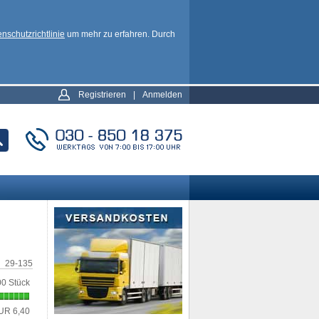
nschutzrichtlinie
um mehr zu erfahren. Durch
Registrieren
|
Anmelden
29-135
0 Stück
UR 6,40