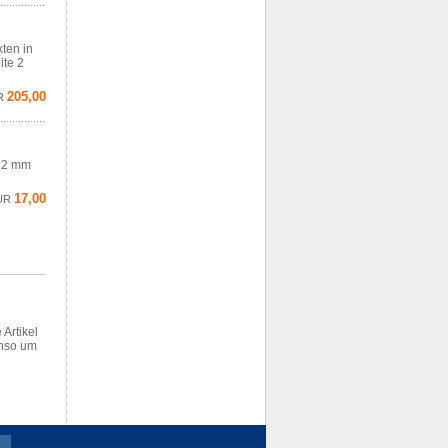
ten in
ite 2
205,00
R
 12 mm
17,00
UR
 Artikel
enso um