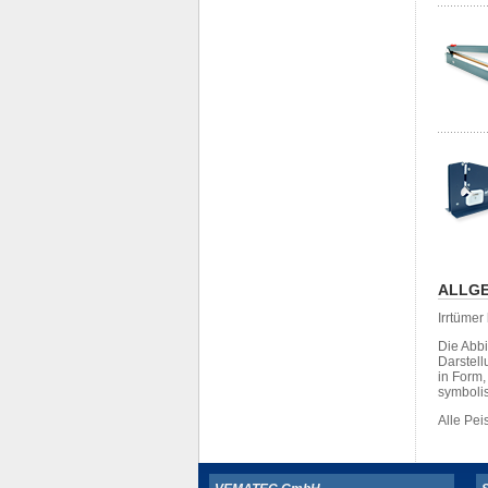
ALLGE
Irrtüme
Die Abb
Darstell
in Form
symboli
Alle Pe