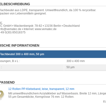
ELBESCHREIBUNG
Flachbeutel aus LDPE, transparent. Umweltfreundlich, da 100 % recycelbar.
packen von Lebensmitteln geeignet.
r:
 GmbH • Wackenbergstr. 78-82 • 13156 Berlin • Deutschland
info@vematec.de • Internet: www.vematec.de
+49 0(30) 85018375
ISCHE INFORMATIONEN
Flachbeutel 300 x 400 mm, 50 µm
sungen, B x L :
300 x 400 mm
 :
50 µm
PASSEND
12 Rollen PP-Klebeband, leise, transparent, 12 mm
Mit umweltfreundlichem Acrylatkleber auf Wasserbasis. Breite 12 mm, Länge
55 µm Gesamtdicke, Kerngrösse 76 mm. 12 Rollen.
E