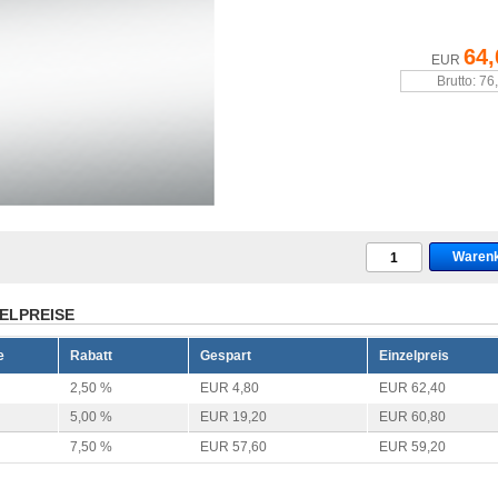
64,
EUR
Brutto: 76
ELPREISE
e
Rabatt
Gespart
Einzelpreis
2,50 %
EUR 4,80
EUR 62,40
5,00 %
EUR 19,20
EUR 60,80
7,50 %
EUR 57,60
EUR 59,20