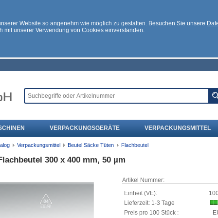
 unserer Website so angenehm wie möglich zu gestalten. Besuchen Sie unsere
Date
ch mit unserer Verwendung von Cookies einverstanden.
SCHINEN
VERPACKUNGSGERÄTE
VERPACKUNGSMITTEL
alog
Verpackungsmittel
Beutel Säcke Tüten
Flachbeutel
Flachbeutel 300 x 400 mm, 50 µm
Artikel Nummer:
Einheit (VE):
100
Lieferzeit: 1-3 Tage
Preis pro 100 Stück :
E