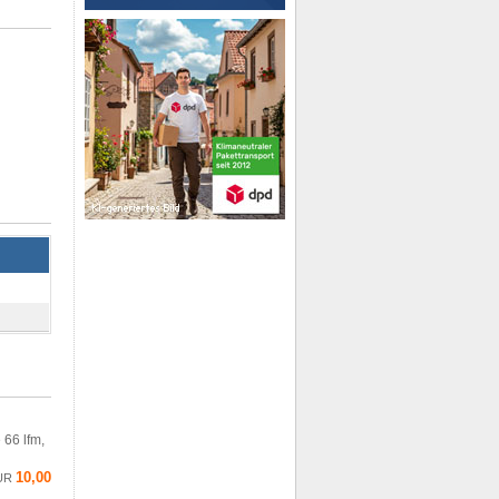
 66 lfm,
10,00
UR