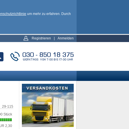
nschutzrichtlinie
um mehr zu erfahren. Durch
Registrieren
|
Anmelden
29-115
0 Stück
UR 2,30