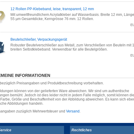
12 Rollen PP-Klebeband, leise, transparent, 12 mm
Mit umweltfreundlichem Acrylatkleber auf Wasserbasis. Breite 12 mm, Länge
55 µm Gesamtdicke, Kerngrösse 76 mm. 12 Rollen.
E
Beutelschließer, Verpackungsgerät
Robuster Beutelverschließer aus Metall, zum Verschließen von Beuteln mit
breiten Selbstklebeband. Verwendbar für alle Beutelgrößen.
E
MEINE INFORMATIONEN
r bezüglich Preisangaben und Produktbeschreibung vorbehalten.
ildungen können von der gelieferten Ware abweichen. Wir sind um authentische
ungen bemüht. Jedoch ist dies leider nicht in jedem Falle möglich, somit können die
, Farbe, Größe und Beschaffenheit von der Abbildung abweichen. Es kann sich eb
sche Abbildungen handeln.
isangaben zuzüglich Mehrwertsteuer und
Versand
.
Service
Rechtliches