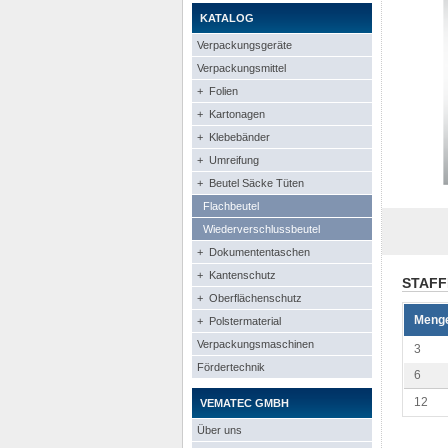
KATALOG
Verpackungsgeräte
Verpackungsmittel
+ Folien
+ Kartonagen
+ Klebebänder
+ Umreifung
+ Beutel Säcke Tüten
Flachbeutel
Wiederverschlussbeutel
+ Dokumententaschen
+ Kantenschutz
STAFF
+ Oberflächenschutz
Meng
+ Polstermaterial
Verpackungsmaschinen
3
Fördertechnik
6
12
VEMATEC GMBH
Über uns