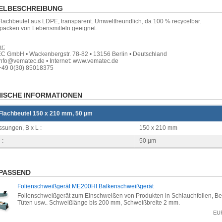
ELBESCHREIBUNG
Flachbeutel aus LDPE, transparent. Umweltfreundlich, da 100 % recycelbar.
packen von Lebensmitteln geeignet.
r:
 GmbH • Wackenbergstr. 78-82 • 13156 Berlin • Deutschland
info@vematec.de • Internet: www.vematec.de
+49 0(30) 85018375
ISCHE INFORMATIONEN
Flachbeutel 150 x 210 mm, 50 µm
sungen, B x L :
150 x 210 mm
 :
50 µm
PASSEND
Folienschweißgerät ME200HI Balkenschweißgerät
Folienschweißgerät zum Einschweißen von Produkten in Schlauchfolien, Be
Tüten usw.. Schweißlänge bis 200 mm, Schweißbreite 2 mm.
EU