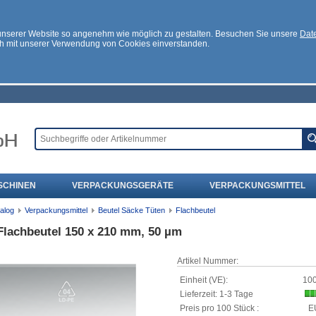
 unserer Website so angenehm wie möglich zu gestalten. Besuchen Sie unsere
Date
ch mit unserer Verwendung von Cookies einverstanden.
SCHINEN
VERPACKUNGSGERÄTE
VERPACKUNGSMITTEL
alog
Verpackungsmittel
Beutel Säcke Tüten
Flachbeutel
Flachbeutel 150 x 210 mm, 50 µm
Artikel Nummer:
Einheit (VE):
100
Lieferzeit: 1-3 Tage
Preis pro 100 Stück :
E