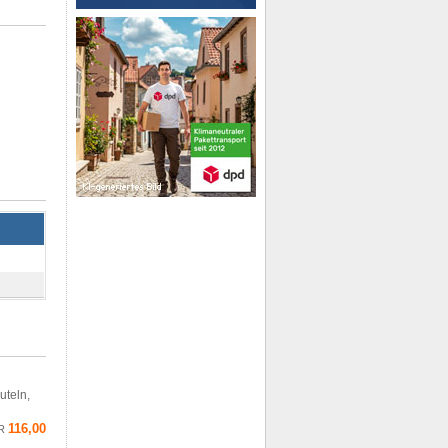
uteln,
116,00
R