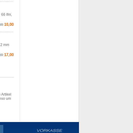
 66 lfm,
10,00
UR
 12 mm
17,00
UR
 Artikel
enso um