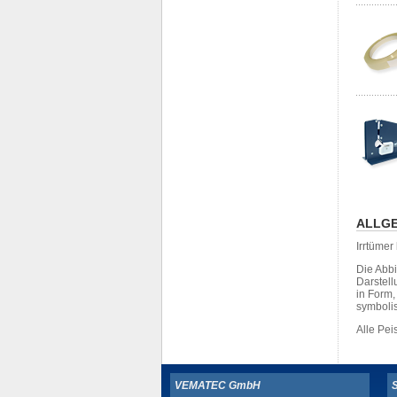
ALLGE
Irrtüme
Die Abb
Darstell
in Form
symboli
Alle Pe
VEMATEC GmbH