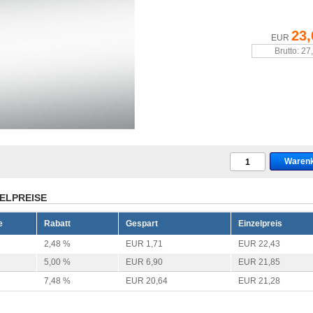
23,
EUR
Brutto: 27
ELPREISE
e
Rabatt
Gespart
Einzelpreis
2,48 %
EUR 1,71
EUR 22,43
5,00 %
EUR 6,90
EUR 21,85
7,48 %
EUR 20,64
EUR 21,28