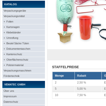
KATALOG
Verpackungsgeräte
Verpackungsmittel
+ Folien
+ Kartonagen
+ Klebebänder
+ Umreifung
+ Beutel Säcke Tüten
+ Dokumententaschen
+ Kantenschutz
+ Oberflächenschutz
+ Polstermaterial
STAFFELPREISE
Verpackungsmaschinen
Menge
Rabatt
G
Fördertechnik
2
2,50 %
E
VEMATEC GMBH
5
5,00 %
E
Über uns
10
7,50 %
E
Impressum
Datenschutz