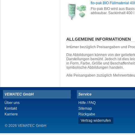
flo-pak BIO Füllmaterial 400
Flo-pak BIO wird aus Basis
abbaubar. Sackinhalt 400 l
ALLGEMEINE INFORMATIONEN
Irrtümer bezüglich Preisangaben und Pro
Die Abbildungen können von der geliefer
Darstellungen bemüht. Jedoch ist dies leid
in Form, Farbe, Größe und Beschaffenhei
symbolische Abbildungen handeln.
Alle Peisangaben zuzüglich Mehrwertste
VEMATEC GmbH
Service
Über uns
Hilfe / FAQ
Kontakt
Sitemap
Karriere
Rückgabe
Vertrag widerrufen
© 2026 VEMATEC GmbH