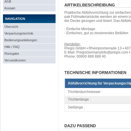
AGB
ARTIKELBESCHREIBUNG
Kontakt
Praktische Abfüllvorrichtung zur einfache
pak Füllmaterialsäcke werden an einem üb
NAVIGATION
die Decke gezogen und fixiert. Das Abfüll
Übersicht
- Einfache Montage
- Einfaches, gut zu dosierendes Befüllen
Verpackungstechnik
Bedienungsanleitungen
Hersteller:
Hilfe / FAQ
Pregis GmbH • Rheinpromenade 13 • 407
E-Mail: PregisGermanyInfo@pregis.com • 
Rückgabe
Phone: 00800 888 888 40
Versandkosten
TECHNISCHE INFORMATIONEN
Abfüllvorrichtung für Verpackungschi
Trichterdurchmesser :
Trichterlänge :
Seillänge :
DAZU PASSEND