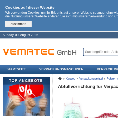
Cookies auf dieser Website
Wir verwenden Cookies, um Ihr Erlebnis auf unserer Website so angenehm wi
die Nutzung unserer Website erklären Sie sich mit unserer Verwendung von C
Zustimmen
Sunday, 09. August 2026
STARTSEITE
VERPACKUNGSMASCHINEN
VERPACKUN
Katalog
Verpackungsmittel
Polsterm
Abfüllvorrichtung für Verpa