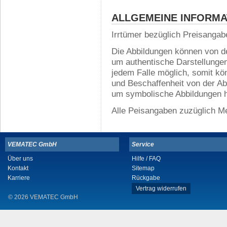
ALLGEMEINE INFORMA
Irrtümer bezüglich Preisanga
Die Abbildungen können von de
um authentische Darstellungen 
jedem Falle möglich, somit kö
und Beschaffenheit von der A
um symbolische Abbildungen h
Alle Peisangaben zuzüglich M
VEMATEC GmbH
Service
Über uns
Hilfe / FAQ
Kontakt
Sitemap
Karriere
Rückgabe
Vertrag widerrufen
© 2026 VEMATEC GmbH