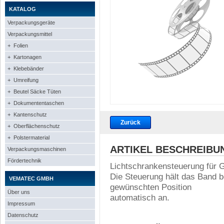
KATALOG
Verpackungsgeräte
Verpackungsmittel
+ Folien
+ Kartonagen
+ Klebebänder
+ Umreifung
+ Beutel Säcke Tüten
+ Dokumententaschen
+ Kantenschutz
Zurück
+ Oberflächenschutz
+ Polstermaterial
ARTIKEL BESCHREIBU
Verpackungsmaschinen
Fördertechnik
Lichtschrankensteuerung für 
Die Steuerung hält das Band b
VEMATEC GMBH
gewünschten Position
Über uns
automatisch an.
Impressum
Datenschutz